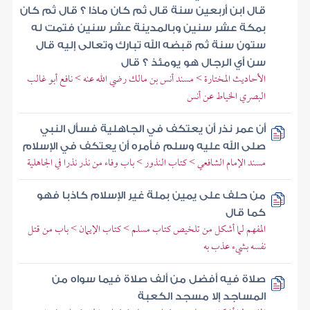
قال ابن أربعين سنة قال ثم كان ماذا ؟ قال ثم كان
بمكة عشر سنين وبالمدينة عشر سنين فتمت له
ستون سنة ثم قبضه الله تبارك وتعالى إليه قال
سن أي الرجال هو يومئذ ؟ قال
الأحاديث المختارة > مسند أنس بن مالك رضي الله عنه > نافع أبو غالب
البصري الخياط عن أنس
أن عمر نذر أن يعتكف في الجاهلية فسأل النبي
صلى الله عليه وسلم فأمره أن يعتكف في الإسلام
مسند الإمام الشافعي > كتاب النذور > باب وفاء من نذر نذرا في الجاهلية
من حلف على يمين بملة غير الإسلام كاذبا فهو
كما قال
المفهم لما أشكل من تلخيص كتاب مسلم > كتاب الإيمان > باب من قتل
نفسه بشيء عذب به
صلاة فيه أفضل من ألف صلاة فيما سواه من
المساجد إلا مسجد الكعبة