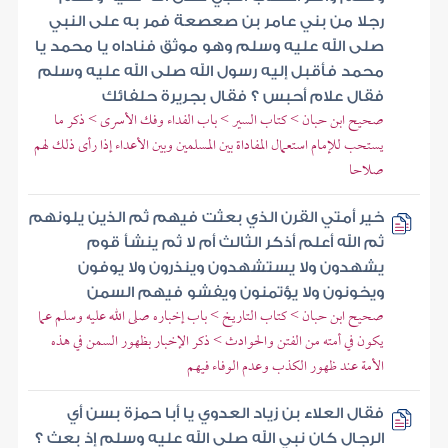
رجلا من بني عامر بن صعصعة فمر به على النبي
صلى الله عليه وسلم وهو موثق فناداه يا محمد يا
محمد فأقبل إليه رسول الله صلى الله عليه وسلم
فقال علام أحبس ؟ فقال بجريرة حلفائك
صحيح ابن حبان > كتاب السير > باب الفداء وفك الأسرى > ذكر ما
يستحب للإمام استعمال المفاداة بين المسلمين وبين الأعداء إذا رأى ذلك لهم
صلاحا
خير أمتي القرن الذي بعثت فيهم ثم الذين يلونهم
ثم الله أعلم أذكر الثالث أم لا ثم ينشأ قوم
يشهدون ولا يستشهدون وينذرون ولا يوفون
ويخونون ولا يؤتمنون ويفشو فيهم السمن
صحيح ابن حبان > كتاب التاريخ > باب إخباره صلى الله عليه وسلم عما
يكون في أمته من الفتن والحوادث > ذكر الإخبار بظهور السمن في هذه
الأمة عند ظهور الكذب وعدم الوفاء فيهم
فقال العلاء بن زياد العدوي يا أبا حمزة بسن أي
الرجال كان نبي الله صلى الله عليه وسلم إذ بعث ؟