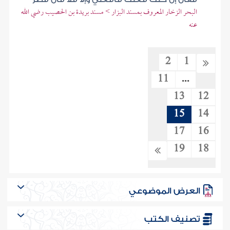
البحر الزخار المعروف بمسند البزار > مسند بريدة بن الحصيب رضي الله
عنه
2
1
11
...
13
12
15
14
17
16
19
18
العرض الموضوعي
تصنيف الكتب