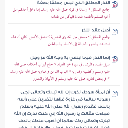
النذر المطلق الذي ليس معلقا بصفة
جامع المسائل > رسالة في قوله صلى الله عليه وسلم إذا دخل أحدكم على
أخيه المسلم فأطعمه طعاما فليأكل من طعامه
أصل عقد النذر
جامع المسائل > مسائل من الفتاوى المصرية > فصل الأصل الثاني أن هذه
المشاهد والقبور المضافة إلى الأنبياء والصالحين
إنما النذر فيما ابتغي به وجه الله عز وجل
سبل الهدى والرشاد في سيرة خير العباد > جماع أبواب أحكامه صلى الله
عليه وسلم وأقضيته وفتاويه > الباب الثامن في فتاويه صلى الله عليه وسلم
> في بعض فتاويه صلى الله عليه وسلم في الأيمان والنذور
أن امرأة سوداء نذرت إن الله تبارك وتعالى نجى
رسوله سالما في غزوة غزاها لتضربن على رأسه
بالدف فقدم رسول الله صلى الله عليه وسلم
فجاءت فقالت يا رسول الله إني كنت نذرت إن الله
تبارك وتعالى ردك سالما أن أضرب عندك بالدف
فقال إن كنت فعلت فافعلي وإلا فلا قال فضر