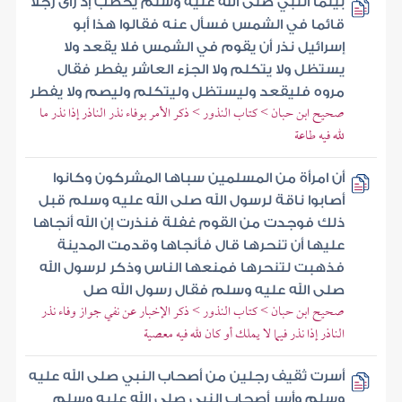
بينما النبي صلى الله عليه وسلم يخطب إذ رأى رجلا
قائما في الشمس فسأل عنه فقالوا هذا أبو
إسرائيل نذر أن يقوم في الشمس فلا يقعد ولا
يستظل ولا يتكلم ولا الجزء العاشر يفطر فقال
مروه فليقعد وليستظل وليتكلم وليصم ولا يفطر
صحيح ابن حبان > كتاب النذور > ذكر الأمر بوفاء نذر الناذر إذا نذر ما
لله فيه طاعة
أن امرأة من المسلمين سباها المشركون وكانوا
أصابوا ناقة لرسول الله صلى الله عليه وسلم قبل
ذلك فوجدت من القوم غفلة فنذرت إن الله أنجاها
عليها أن تنحرها قال فأنجاها وقدمت المدينة
فذهبت لتنحرها فمنعها الناس وذكر لرسول الله
صلى الله عليه وسلم فقال رسول الله صل
صحيح ابن حبان > كتاب النذور > ذكر الإخبار عن نفي جواز وفاء نذر
الناذر إذا نذر فيما لا يملك أو كان لله فيه معصية
أسرت ثقيف رجلين من أصحاب النبي صلى الله عليه
وسلم وأسر أصحاب النبي صلى الله عليه وسلم