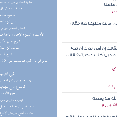
(9) حاشية السندي على ابن ماجه
 هاهنا
(8) مصنف عبد الرزاق
عاصي
(8) صحيح مسلم
(8) سنن ابن ماجه
أمي ماتت وعليها حج فقال
(8) السنن الصغير للبيهقي
(8) الأوسط في السنن والإجماع والاختلاف
(8) شرح معاني الآثار
(7) صحيح ابن حبان
قالت إن أمي نذرت أن تحج
(7) شرح السنة
مك دين أكنت قاضيته؟ قالت
يحج
(6) طرح التثريب
(5) رد المحتار على الدر المختار
م شيئا
(5) المجموع شرح المهذب
(5) المعجم الأوسط
لله فلا يعصه
(5) تهذيب سنن أبي داود
الله جل وعز
(5) منح الجليل شرح مختصر خليل
(5) كشاف القناع عن متن الإقناع