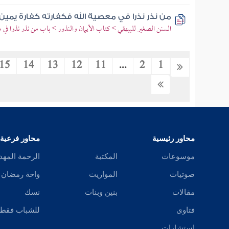
من نذر نذرا في معصية الله فكفارته كفارة يمين
السنن الصغير للبيهقي > كتاب الأيمان والنذور > باب من نذر نذرا في مع
15
14
13
12
11
...
2
1
محاور رئيسية
محاور فرعية
موسوعات
المكتبة
الرحمة المهد
صوتيات
المواريث
واحة رمضان
مقالات
بنين وبنات
نسك
فتاوى
للشباب فقط
استشارات