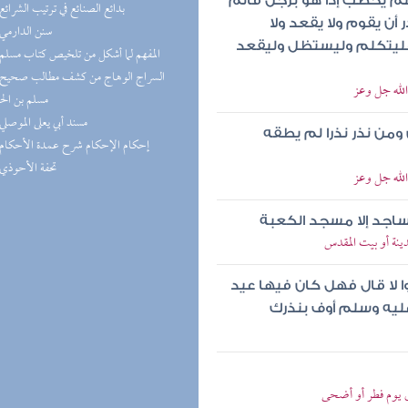
سلم يخطب إذا هو برجل قائم
(5) بدائع الصنائع في ترتيب الشرائع
أن يقوم ولا يقعد ولا
(5) سنن الدارمي
فليتكلم وليستظل وليقعد
(5) المفهم لما أشكل من تلخيص كتاب مسلم
الله جل وعز
مسلم بن ال
(4) مسند أبي يعلى الموصلي
ومن نذر نذرا لم يطقه
(4) إحكام الإحكام شرح عمدة الأحكام
(4) تحفة الأحوذي
الله جل وعز
ساجد إلا مسجد الكعبة
دينة أو بيت المقدس
ا لا قال فهل كان فيها عيد
 عليه وسلم أوف بنذرك
ق يوم فطر أو أضحى