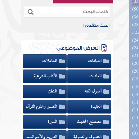
الكل
المهرة بالفوائد المبتكرة من أطراف
[
بحث متقدم
]
عشرة
العرض الموضوعي
العبادات
المعاملات
العادات
الآداب الشرعية
أصول الفقه
المنطق
العقيدة
التفسير وعلوم القرآن
مصطلح الحديث
السيرة
التصوف والصوفية
التاريخ والأمم السابقة