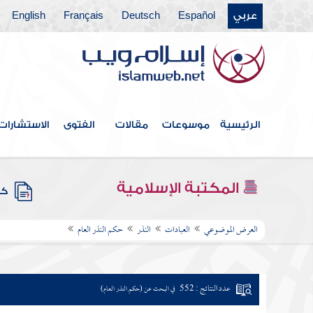
عربي
Español
Deutsch
Français
English
الرئيسية
موسوعات
مقالات
الفتوى
الاستشارات
المكتبة الإسلامية
كتب
العرض الموضوعي
العبادات
النذر
حكم النذر العام
عدد النتائج : 552
في البحث عن (حكم النذر العام)