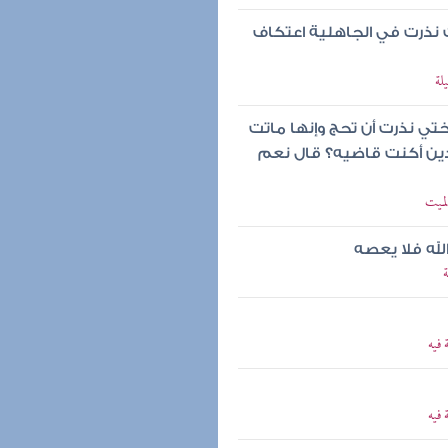
 نذرت في الجاهلية اعتكاف
لة
ختي نذرت أن تحج وإنها ماتت
دين أكنت قاضيه؟ قال نعم
لميت
لله فلا يعصه
ة
 فيه
 فيه