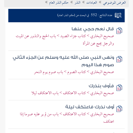
العرض الموضوعي
العبادات
النذر
حكم النذر العام
تراجم الأعلام
عدد النتائج : 552
في البحث عن (حكم النذر العام)
قال نعم حجي عنها
صحيح البخاري > كتاب جزاء الصيد > باب الحج والنذور عن الميت
والرجل يحج عن المرأة
ونهى النبي صلى الله عليه وسلم عن الجزء الثاني
صوم هذا اليوم
صحيح البخاري > كتاب الصوم > باب صوم يوم النحر
فأوف بنذرك
صحيح البخاري > كتاب الاعتكاف > باب الاعتكاف ليلا
أوف نذرك فاعتكف ليلة
صحيح البخاري > كتاب الاعتكاف > باب من لم ير عليه صوما إذا
اعتكف