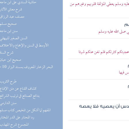
(9) حاشية السندي على ابن ماجه
ه وسلم يعطي المؤلفة قلوبهم وغيرهم من
(8) شرح معاني الآثار
(8) مصنف عبد الرزاق
(8) صحيح مسلم
هم
(8) سنن ابن ماجه
صلى الله عليه وسلم
(8) السنن الصغير للبيهقي
(8) الأوسط في السنن والإجماع والاختلاف
أعجبتكم كثرتكم فلم تغن عنكم شيئا
(7) شرح السنة
(7) صحيح ابن حبان
س فيها
(6) طرح التثريب
(5) كشاف القناع عن متن الإقناع
(5) بدائع الصنائع في ترتيب الشرائع
(5) سنن الدارمي
سادس أن يعصيه فلا يعصه
(5) المفهم لما أشكل من تلخيص كتاب مسلم
(5) رد المحتار على الدر المختار
(5) المجموع شرح المهذب