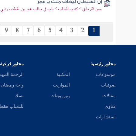
إن الشيطان ليخاف منك يا عمر
سنن الترمذي > كتاب المناقب > باب في مناقب عمر بن الخطاب رضي ال
9
8
7
6
5
4
3
2
1
محاور رئيسية
محاور فرعية
موسوعات
المكتبة
الرحمة المهد
صوتيات
المواريث
واحة رمضان
مقالات
بنين وبنات
نسك
فتاوى
للشباب فقط
استشارات