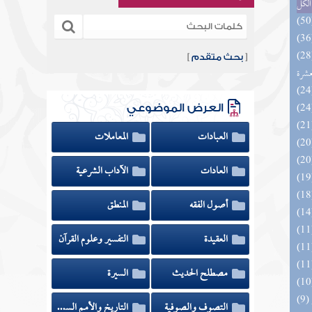
الكل
المهرة بالفوائد المبتكرة من أطراف
[
بحث متقدم
]
عشرة
العرض الموضوعي
العبادات
المعاملات
العادات
الآداب الشرعية
أصول الفقه
المنطق
العقيدة
التفسير وعلوم القرآن
مصطلح الحديث
السيرة
التصوف والصوفية
التاريخ والأمم السابقة