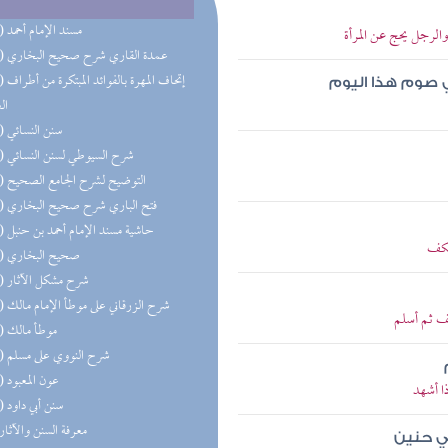
(50) مسند الإمام أحمد
لرجل يحج عن المرأة
(36) عمدة القاري شرح صحيح البخاري
(28) إتحاف 
ي صوم هذا اليوم
ال
(24) سنن النسائي
(24) شرح السيوطي لسنن النسائي
(21) التوضيح لشرح الجامع الصحيح
(20) فتح الباري شرح صحيح البخاري
(20) حاشية مسند الإمام أحمد بن حنبل
تكف
(19) صحيح البخاري
(18) شرح مشكل الآثار
(14) شرح الزرقاني على موطأ الإمام مالك
ف ثم أسلم
(11) موطأ مالك
(11) شرح النووي على مسلم
(11) عون المعبود
ا أشهد
(10) سنن أبي داود
(9) معرفة السنن والآثار
ي حنين