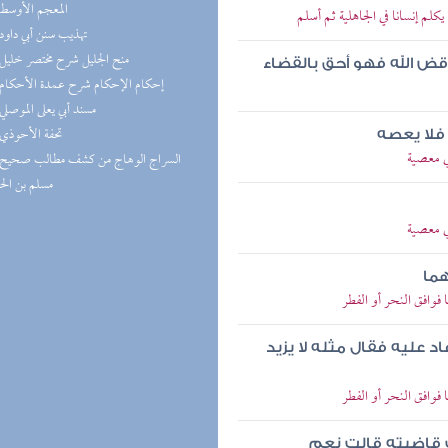
(5) المعجم الأوسط
لم إنسانا في الجاهلية ثم أسلم
(5) تهذيب سنن أبي داود
(5) منح الجليل شرح مختصر خليل
قض الله فهو أحق بالقضاء
(4) إحكام الإحكام شرح عمدة الأحكام
(4) مسند أبي يعلى الموصلي
(4) تحفة الأحوذي
 فلا يعصه
ي معصية
مسلم بن ال
ي معصية
هما
وافق النحر أو الفطر
عاد عليه فقال مثله لا يزيد
وافق النحر أو الفطر
ت قاضيته قالت نعم