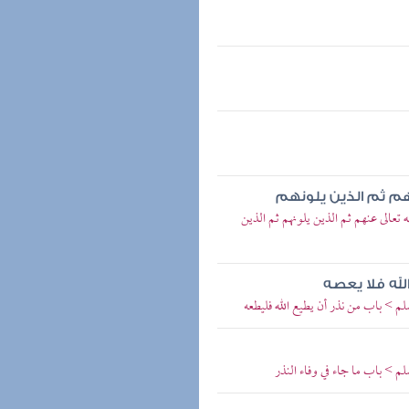
هم ثم الذين يلونهم
الى عنهم ثم الذين يلونهم ثم الذين
لله فلا يعصه
م > باب من نذر أن يطيع الله فليطعه
م > باب ما جاء في وفاء النذر