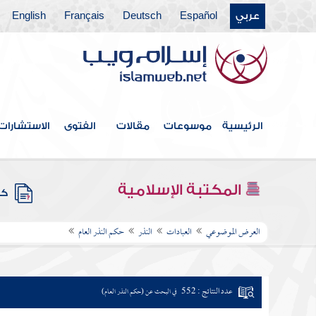
عربي
Español
Deutsch
Français
English
الرئيسية
موسوعات
مقالات
الفتوى
الاستشارات
المكتبة الإسلامية
كتب
العرض الموضوعي
العبادات
النذر
حكم النذر العام
عدد النتائج : 552
في البحث عن (حكم النذر العام)