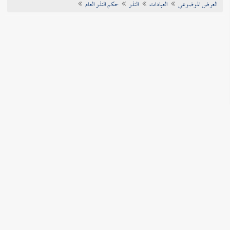
العرض الموضوعي
العبادات
النذر
حكم النذر العام
تراجم الأعلام