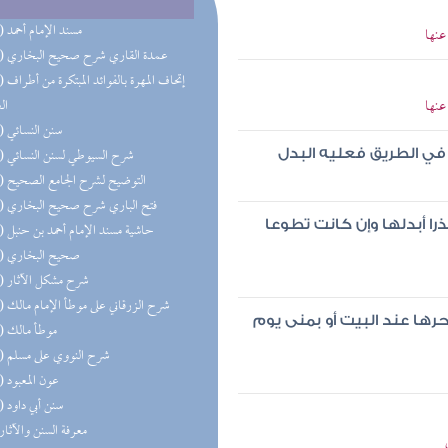
(50) مسند الإمام أحمد
عنها
(36) عمدة القاري شرح صحيح البخاري
(28) إتحاف 
عنها
ال
(24) سنن النسائي
(24) شرح السيوطي لسنن النسائي
 في الطريق فعليه البدل
(21) التوضيح لشرح الجامع الصحيح
(20) فتح الباري شرح صحيح البخاري
را أبدلها وإن كانت تطوعا
(20) حاشية مسند الإمام أحمد بن حنبل
(19) صحيح البخاري
(18) شرح مشكل الآثار
(14) شرح الزرقاني على موطأ الإمام مالك
رها عند البيت أو بمنى يوم
(11) موطأ مالك
(11) شرح النووي على مسلم
(11) عون المعبود
(10) سنن أبي داود
(9) معرفة السنن والآثار