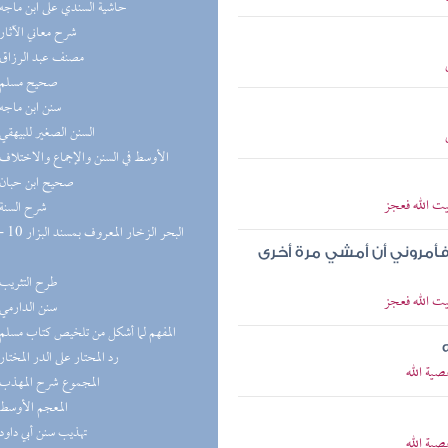
(9) حاشية السندي على ابن ماجه
(8) شرح معاني الآثار
(8) مصنف عبد الرزاق
(8) صحيح مسلم
(8) سنن ابن ماجه
(8) السنن الصغير للبيهقي
(8) الأوسط في السنن والإجماع والاختلاف
(7) صحيح ابن حبان
يت الله فعجز
(7) شرح السنة
أمروني أن أمشي مرة أخرى
(6) طرح التثريب
يت الله فعجز
(5) سنن الدارمي
(5) المفهم لما أشكل من تلخيص كتاب مسلم
(5) رد المحتار على الدر المختار
صية الله
(5) المجموع شرح المهذب
(5) المعجم الأوسط
(5) تهذيب سنن أبي داود
صية الله