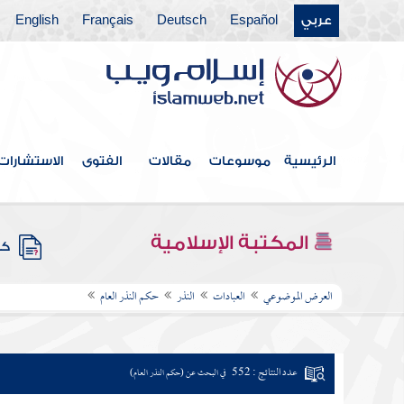
عربي
Español
Deutsch
Français
English
الرئيسية
موسوعات
مقالات
الفتوى
الاستشارات
المكتبة الإسلامية
كتب
العرض الموضوعي
العبادات
النذر
حكم النذر العام
عدد النتائج : 552
في البحث عن (حكم النذر العام)