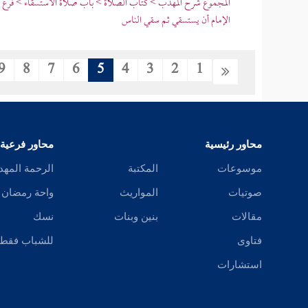
المجموع شرح المهذب > كتاب الصلاة > باب صلاة الاستسقاء > فرع في
الإمام أن يستسقي ثم سقي الناس
9
8
7
6
5
4
3
2
1
محاور رئيسية
محاور فرعية
موسوعات
المكتبة
الرحمة المهد
صوتيات
المواريث
واحة رمضان
مقالات
بنين وبنات
نسك
فتاوى
للشباب فقط
استشارات