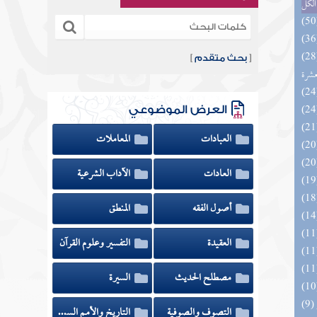
الكل
المهرة بالفوائد المبتكرة من أطراف
[
بحث متقدم
]
عشرة
العرض الموضوعي
العبادات
المعاملات
العادات
الآداب الشرعية
أصول الفقه
المنطق
العقيدة
التفسير وعلوم القرآن
مصطلح الحديث
السيرة
التصوف والصوفية
التاريخ والأمم السابقة