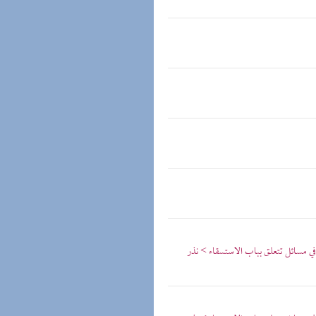
 مسائل تتعلق بباب الاستسقاء > نذر