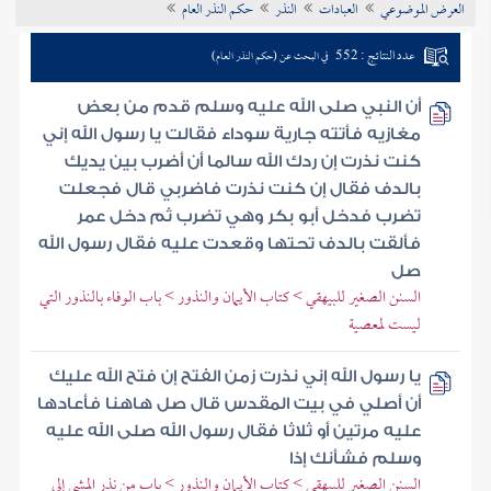
العرض الموضوعي
العبادات
النذر
حكم النذر العام
تراجم الأعلام
عدد النتائج : 552
في البحث عن (حكم النذر العام)
أن النبي صلى الله عليه وسلم قدم من بعض
مغازيه فأتته جارية سوداء فقالت يا رسول الله إني
كنت نذرت إن ردك الله سالما أن أضرب بين يديك
بالدف فقال إن كنت نذرت فاضربي قال فجعلت
تضرب فدخل أبو بكر وهي تضرب ثم دخل عمر
فألقت بالدف تحتها وقعدت عليه فقال رسول الله
صل
السنن الصغير للبيهقي > كتاب الأيمان والنذور > باب الوفاء بالنذور التي
ليست لمعصية
يا رسول الله إني نذرت زمن الفتح إن فتح الله عليك
أن أصلي في بيت المقدس قال صل هاهنا فأعادها
عليه مرتين أو ثلاثا فقال رسول الله صلى الله عليه
وسلم فشأنك إذا
السنن الصغير للبيهقي > كتاب الأيمان والنذور > باب من نذر المشي إلى