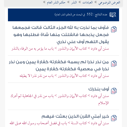
العرض الموضوعي
العبادات
النذر
حكم النذر العام
تراجم الأعلام
عدد النتائج : 552
في البحث عن (حكم النذر العام)
فأوف بما نذرت به لله الجزء الثالث قالت فجمعها
فجعل يذبحها فانفلتت منها شاة فطلبها وهو
يقول اللهم أوف عني نذري
سنن أبي داود > كتاب الأيمان والنذور > باب ما يؤمر به من الوفاء بالنذر
من نذر نذرا لم يسمه فكفارته كفارة يمين ومن نذر
نذرا في معصية فكفارته كفارة يمين
سنن أبي داود > كتاب الأيمان والنذور > باب من نذر نذرا لا يطيقه
أوف بنذرك
سنن أبي داود > كتاب الأيمان والنذور > باب من نذر في الجاهلية ثم أدرك
الإسلام
خير أمتي القرن الذين بعثت فيهم
سنن أبي داود > كتاب السنة > باب في فضل أصحاب رسول الله صلى الله