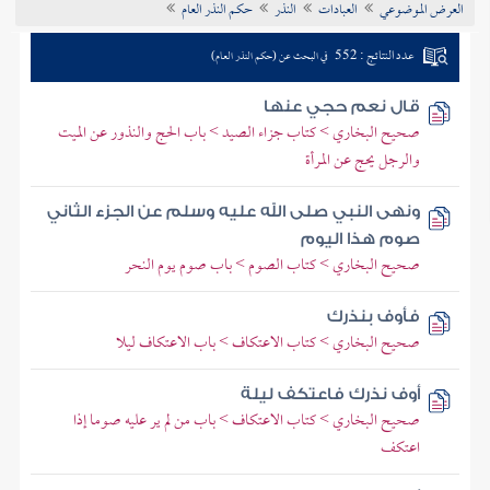
العرض الموضوعي
العبادات
النذر
حكم النذر العام
تراجم الأعلام
عدد النتائج : 552
في البحث عن (حكم النذر العام)
قال نعم حجي عنها
صحيح البخاري > كتاب جزاء الصيد > باب الحج والنذور عن الميت
والرجل يحج عن المرأة
ونهى النبي صلى الله عليه وسلم عن الجزء الثاني
صوم هذا اليوم
صحيح البخاري > كتاب الصوم > باب صوم يوم النحر
فأوف بنذرك
صحيح البخاري > كتاب الاعتكاف > باب الاعتكاف ليلا
أوف نذرك فاعتكف ليلة
صحيح البخاري > كتاب الاعتكاف > باب من لم ير عليه صوما إذا
اعتكف