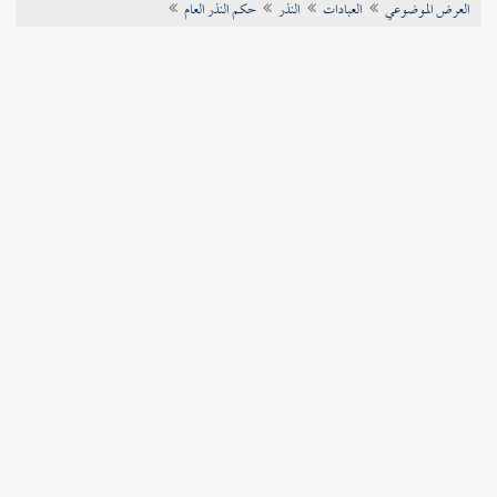
العرض الموضوعي
العبادات
النذر
حكم النذر العام
تراجم الأعلام