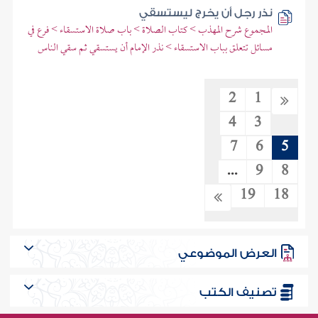
نذر رجل أن يخرج ليستسقي
المجموع شرح المهذب > كتاب الصلاة > باب صلاة الاستسقاء > فرع في
مسائل تتعلق بباب الاستسقاء > نذر الإمام أن يستسقي ثم سقي الناس
2
1
4
3
7
6
5
...
9
8
19
18
العرض الموضوعي
تصنيف الكتب