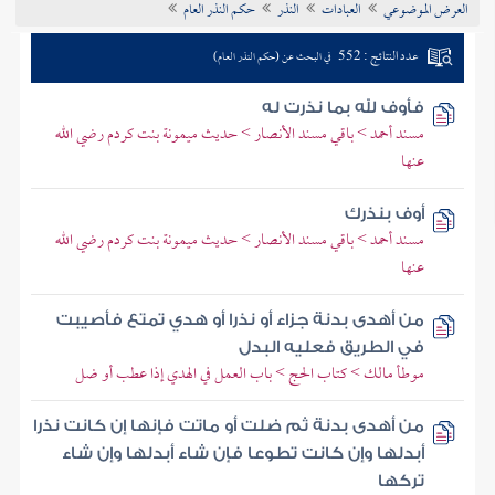
العرض الموضوعي
العبادات
النذر
حكم النذر العام
تراجم الأعلام
عدد النتائج : 552
في البحث عن (حكم النذر العام)
فأوف لله بما نذرت له
مسند أحمد > باقي مسند الأنصار > حديث ميمونة بنت كردم رضي الله
عنها
أوف بنذرك
مسند أحمد > باقي مسند الأنصار > حديث ميمونة بنت كردم رضي الله
عنها
من أهدى بدنة جزاء أو نذرا أو هدي تمتع فأصيبت
في الطريق فعليه البدل
موطأ مالك > كتاب الحج > باب العمل في الهدي إذا عطب أو ضل
من أهدى بدنة ثم ضلت أو ماتت فإنها إن كانت نذرا
أبدلها وإن كانت تطوعا فإن شاء أبدلها وإن شاء
تركها