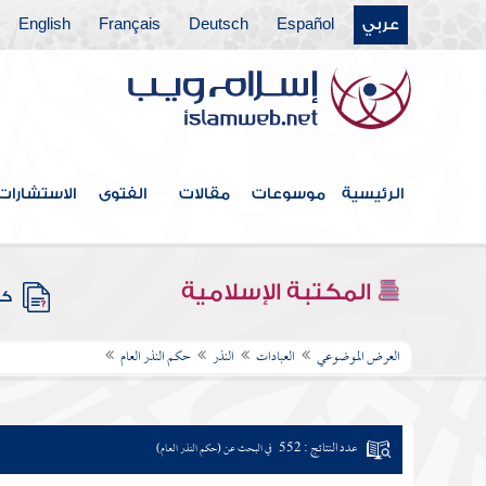
عربي
Español
Deutsch
Français
English
الرئيسية
موسوعات
مقالات
الفتوى
الاستشارات
المكتبة الإسلامية
كتب
العرض الموضوعي
العبادات
النذر
حكم النذر العام
عدد النتائج : 552
في البحث عن (حكم النذر العام)