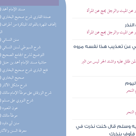
(50) مسند الإمام أحمد
عن الميت والرجل يحج عن المرأة
(36) عمدة القاري شرح صحيح البخاري
(28) إتحاف 
النذر
عن الميت والرجل يحج عن المرأة
ال
(24) سنن النسائي
(24) شرح السيوطي لسنن النسائي
لغني عن تعذيب هذا نفسه مروه
(21) التوضيح لشرح الجامع الصحيح
 ظلل عليه واشتد الحر ليس من البر
(20) حاشية مسند الإمام أحمد بن حنبل
(20) فتح الباري شرح صحيح البخاري
(19) صحيح البخاري
ليوم
(18) شرح مشكل الآثار
النحر
(14) شرح الزرقاني على موطأ الإمام مالك
(11) شرح النووي على مسلم
(11) عون المعبود
النحر
(11) موطأ مالك
(10) سنن أبي داود
عليه وسلم قال كنت نذرت في
(9) معرفة السنن والآثار
 فأوف بنذرك