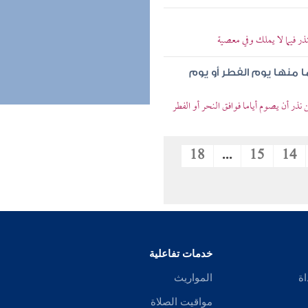
ر فيما لا يملك وفي معصية
ا منها يوم الفطر أو يوم
ر أن يصوم أياما فوافق النحر أو الفطر
18
...
15
14
خدمات تفاعلية
اة
المواريث
مواقيت الصلاة