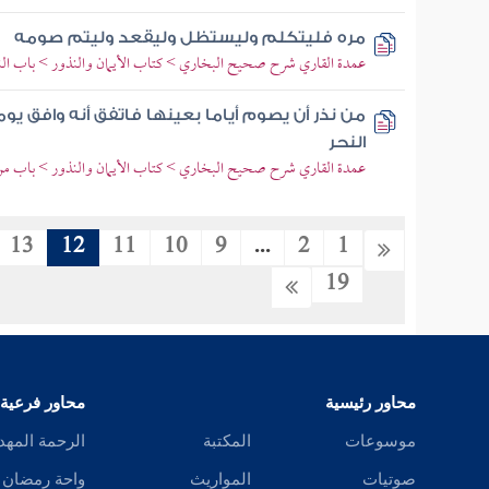
مره فليتكلم وليستظل وليقعد وليتم صومه
عمدة القاري شرح صحيح البخاري > كتاب الأيمان والنذور > باب النذ
من نذر أن يصوم أياما بعينها فاتفق أنه وافق يوم
النحر
عمدة القاري شرح صحيح البخاري > كتاب الأيمان والنذور > باب من نذ
13
12
11
10
9
...
2
1
19
محاور رئيسية
محاور فرعية
موسوعات
المكتبة
الرحمة المهد
صوتيات
المواريث
واحة رمضان