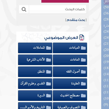
الكل
المهرة بالفوائد المبتكرة من أطراف
[
بحث متقدم
]
عشرة
العرض الموضوعي
العبادات
المعاملات
العادات
الآداب الشرعية
أصول الفقه
المنطق
العقيدة
التفسير وعلوم القرآن
مصطلح الحديث
السيرة
التصوف والصوفية
التاريخ والأمم السابقة