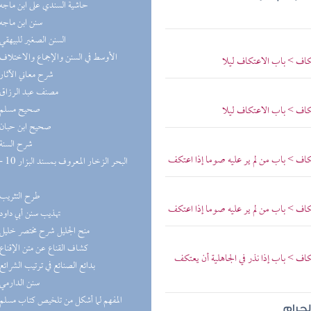
(9) حاشية السندي على ابن ماجه
(8) سنن ابن ماجه
(8) السنن الصغير للبيهقي
(8) الأوسط في السنن والإجماع والاختلاف
اف > باب الاعتكاف ليلا
(8) شرح معاني الآثار
(8) مصنف عبد الرزاق
(8) صحيح مسلم
اف > باب الاعتكاف ليلا
(7) صحيح ابن حبان
(7) شرح السنة
ف > باب من لم ير عليه صوما إذا اعتكف
(6) طرح التثريب
ف > باب من لم ير عليه صوما إذا اعتكف
(5) تهذيب سنن أبي داود
(5) منح الجليل شرح مختصر خليل
(5) كشاف القناع عن متن الإقناع
 > باب إذا نذر في الجاهلية أن يعتكف
(5) بدائع الصنائع في ترتيب الشرائع
(5) سنن الدارمي
(5) المفهم لما أشكل من تلخيص كتاب مسلم
لحرام