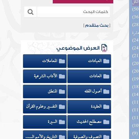
الكل
المهرة بالفوائد المبتكرة من أطراف
[
بحث متقدم
]
عشرة
العرض الموضوعي
العبادات
المعاملات
العادات
الآداب الشرعية
أصول الفقه
المنطق
العقيدة
التفسير وعلوم القرآن
مصطلح الحديث
السيرة
التصوف والصوفية
التاريخ والأمم السابقة