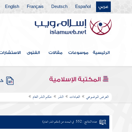
عربي
Español
Deutsch
Français
English
الرئيسية
موسوعات
مقالات
الفتوى
الاستشارات
المكتبة الإسلامية
كتب
العرض الموضوعي
العبادات
النذر
حكم النذر العام
عدد النتائج : 552
في البحث عن (حكم النذر العام)