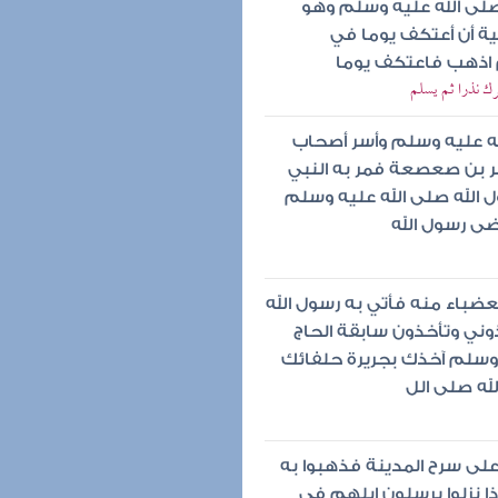
صلى الله عليه وسلم وهو
لية أن أعتكف يوما في
م اذهب فاعتكف يوما
ك نذرا ثم يسلم
ه عليه وسلم وأسر أصحاب
مر بن صعصعة فمر به النبي
 الله صلى الله عليه وسلم
ى رسول الله
ضباء منه فأتي به رسول الله
وني وتأخذون سابقة الحاج
 وسلم آخذك بجريرة حلفائك
له صلى الل
على سرح المدينة فذهبوا به
ذا نزلوا يرسلون إبلهم في