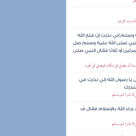
نة بنت كردم
ه وسلم إني نذرت إن فتح الله
نبي صلى الله عليه وسلم صل
تين أو ثلاثا فقال النبي صلى
ه أن يصلي في مكان فيصلي في غيره
 يا رسول الله إني نذرت في
بنذرك
ك نذرا ثم يسلم
 جاء الله بالإسلام فقال ف
ك نذرا ثم يسلم