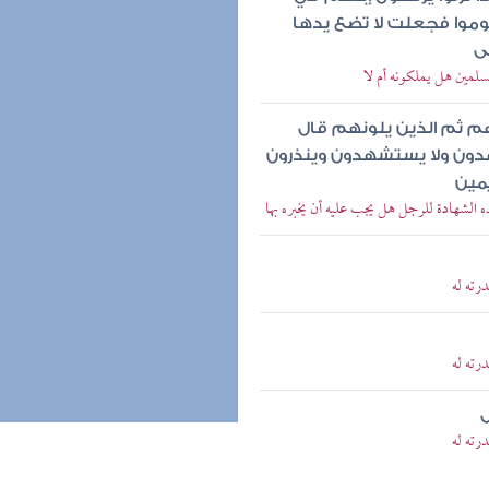
نوموا فجعلت لا تضع يدها
ى
سلمين هل يملكونه أم لا
هم ثم الذين يلونهم قال
شهدون ولا يستشهدون وينذرون
يمين
الشهادة للرجل هل يجب عليه أن يخبره بها
رته له
رته له
ل
رته له