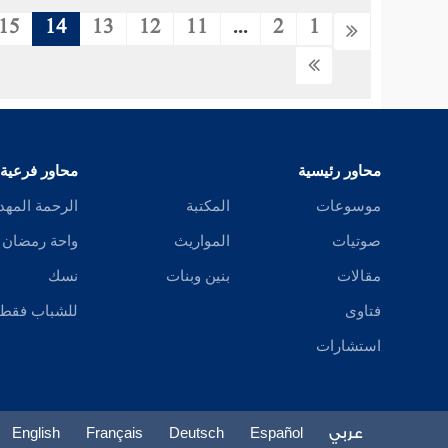
15
14
13
12
11
...
2
1
محاور رئيسية
محاور فرعية
موسوعات
المكتبة
الرحمة المهد
صوتيات
المواريث
واحة رمضان
مقالات
بنين وبنات
نسك
فتاوى
للشباب فقط
استشارات
عربي
Español
Deutsch
Français
English