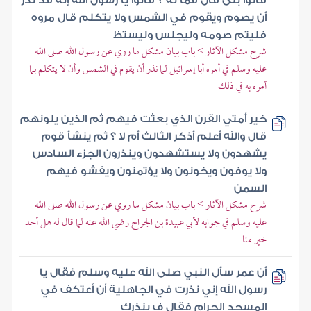
قالوا بلى قال فما له ؟ قالوا يا رسول الله إنه قد نذر
أن يصوم ويقوم في الشمس ولا يتكلم قال مروه
فليتم صومه وليجلس وليستظ
شرح مشكل الآثار > باب بيان مشكل ما روي عن رسول الله صلى الله
عليه وسلم في أمره أبا إسرائيل لما نذر أن يقوم في الشمس وأن لا يتكلم بما
أمره به في ذلك
خير أمتي القرن الذي بعثت فيهم ثم الذين يلونهم
قال والله أعلم أذكر الثالث أم لا ؟ ثم ينشأ قوم
يشهدون ولا يستشهدون وينذرون الجزء السادس
ولا يوفون ويخونون ولا يؤتمنون ويفشو فيهم
السمن
شرح مشكل الآثار > باب بيان مشكل ما روي عن رسول الله صلى الله
عليه وسلم في جوابه لأبي عبيدة بن الجراح رضي الله عنه لما قال له هل أحد
خير منا
أن عمر سأل النبي صلى الله عليه وسلم فقال يا
رسول الله إني نذرت في الجاهلية أن أعتكف في
المسجد الحرام فقال ف بنذرك