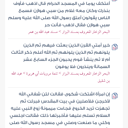
أعتكف يوما في المسجد الحرام قال اذهب فأوف
بنذرك وكان معه غلام من سبي هوازن فسمع
الناس يقولون أعتق رسول الله صلى الله عليه وسلم
سبي هوازن فقال اذهب فأنت حر
البحر الزخار المعروف بمسند البزار > مسند عبد الله بن عمر
خير أمتي القرن الذين بعثت فيهم ثم الذين
يلونهم ثم الذين يلونهم ثم الله أعلم ذكر الثالث
أم لا ثم ينشأ قوم يحبون الجزء السابع عشر
السمانة وينذرون فلا يوفون
البحر الزخار المعروف بمسند البزار > تتمة مرويات أبي هريرة > عبد الله
بن شقيق
إن امرأة اشتكت شكوى فقالت لئن شفاني الله
لأخرجن فلأصلين في بيت المقدس فبرئت ثم
تجهزت تريد الخروج فجاءت ميمونة زوج النبي عليه
السلام تسلم عليها فأخبرتها ذلك فقالت اجلسي
وكلي ما صنعت وصلي في مسجد رسول الله صلى