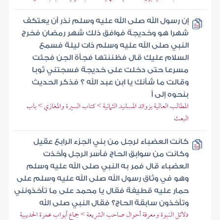
إن رسول الله صلى الله عليه وسلم نذر أن يعتكف
شهرا هو وخديجة فوافق ذلك شهر رمضان فخرج
النبي صلى الله عليه وسلم ذات ليلة فسمع
السلام عليك قال فظننتها فجأة الجن فجئت
مسرعا حتى دخلت على خديجة فسجتني ثوبا
وقالت ما شأنك يا ابن عبد الله ؟ فذكر الحديث
بنحوه إلى أ
المطالب العالية بزوائد المسانيد الثمانية > كتاب السيرة والمغازي > باب
البعث
كانت العضباء لرجل من بني الجزء الرابع عقيل
وكانت من سوابق الحاج فأسر الرجل وأخذت
العضباء قال فمر به النبي صلى الله عليه وسلم
وهو في وثاق رسول الله صلى الله عليه وسلم على
حمار عليه قطيفة فقال يا محمد على ما تأخذونني
وتأخذون سابقة الحاج؟ فقال النبي صلى الله
دلائل النبوة ومعرفة أحوال صاحب الشريعة > جماع أبواب عمرة الحديبية