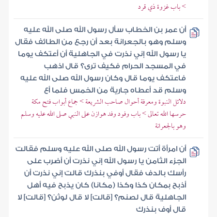
> باب غزوة ذي قرد
أن عمر بن الخطاب سأل رسول الله صلى الله عليه
وسلم وهو بالجعرانة بعد أن رجع من الطائف فقال
يا رسول الله إني نذرت في الجاهلية أن أعتكف يوما
في المسجد الحرام فكيف ترى؟ قال اذهب
فاعتكف يوما قال وكان رسول الله صلى الله عليه
وسلم قد أعطاه جارية من الخمس فلما أع
دلائل النبوة ومعرفة أحوال صاحب الشريعة > جماع أبواب فتح مكة
حرسها الله تعالى > باب وفود وفد هوازن على النبي صلى الله عليه وسلم
وهو بالجعرانة
أن امرأة أتت رسول الله صلى الله عليه وسلم فقالت
الجزء الثامن يا رسول الله إني نذرت أن أضرب على
رأسك بالدف فقال أوفي بنذرك قالت إني نذرت أن
أذبح بمكان كذا وكذا (مكانا) كان يذبح فيه أهل
الجاهلية قال لصنم؟ [قالت] لا قال لوثن؟ [قالت] لا
قال أوف بنذرك