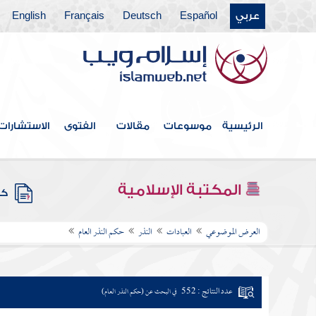
عربي
Español
Deutsch
Français
English
الرئيسية
موسوعات
مقالات
الفتوى
الاستشارات
المكتبة الإسلامية
كتب
العرض الموضوعي
العبادات
النذر
حكم النذر العام
عدد النتائج : 552
في البحث عن (حكم النذر العام)