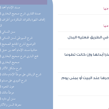
(50) مسند الإمام أحمد
عنها
(36) عمدة القاري شرح صحيح البخاري
(28) إتحاف 
عنها
ال
(24) سنن النسائي
(24) شرح السيوطي لسنن النسائي
 في الطريق فعليه البدل
(21) التوضيح لشرح الجامع الصحيح
(20) حاشية مسند الإمام أحمد بن حنبل
را أبدلها وإن كانت تطوعا
(20) فتح الباري شرح صحيح البخاري
(19) صحيح البخاري
(18) شرح مشكل الآثار
(14) شرح الزرقاني على موطأ الإمام مالك
رها عند البيت أو بمنى يوم
(11) شرح النووي على مسلم
(11) عون المعبود
(11) موطأ مالك
(10) سنن أبي داود
(9) معرفة السنن والآثار