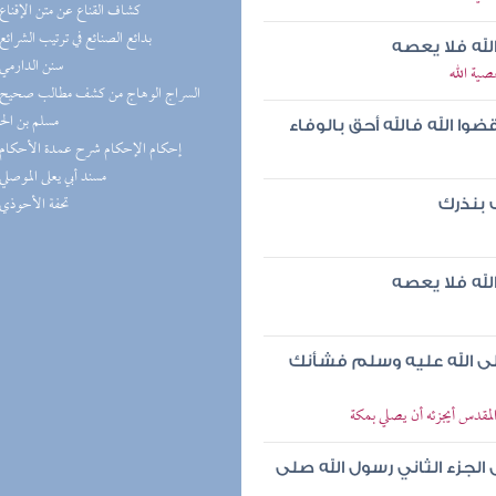
(5) كشاف القناع عن متن الإقناع
(5) بدائع الصنائع في ترتيب الشرائع
لله فلا يعصه
(5) سنن الدارمي
صية الله
مسلم بن ال
ا الله فالله أحق بالوفاء
(4) إحكام الإحكام شرح عمدة الأحكام
(4) مسند أبي يعلى الموصلي
(4) تحفة الأحوذي
ف بنذرك
لله فلا يعصه
لى الله عليه وسلم فشأنك
لمقدس أيجزئه أن يصلي بمكة
الجزء الثاني رسول الله صلى