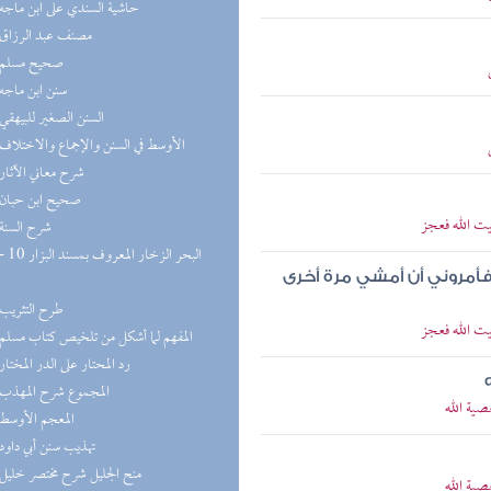
(9) حاشية السندي على ابن ماجه
(8) مصنف عبد الرزاق
(8) صحيح مسلم
(8) سنن ابن ماجه
(8) السنن الصغير للبيهقي
(8) الأوسط في السنن والإجماع والاختلاف
(8) شرح معاني الآثار
(7) صحيح ابن حبان
يت الله فعجز
(7) شرح السنة
أمروني أن أمشي مرة أخرى
(6) طرح التثريب
يت الله فعجز
(5) المفهم لما أشكل من تلخيص كتاب مسلم
(5) رد المحتار على الدر المختار
(5) المجموع شرح المهذب
صية الله
(5) المعجم الأوسط
(5) تهذيب سنن أبي داود
(5) منح الجليل شرح مختصر خليل
صية الله