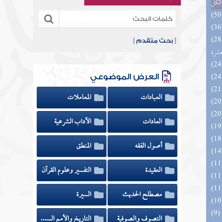
الكل
المهرة بالفوائد المبتكرة من أطراف
[
بحث متقدم
]
عشرة
العرض الموضوعي
العبادات
المعاملات
العادات
الآداب الشرعية
أصول الفقه
المنطق
العقيدة
التفسير وعلوم القرآن
مصطلح الحديث
السيرة
التصوف والصوفية
التاريخ والأمم السابقة