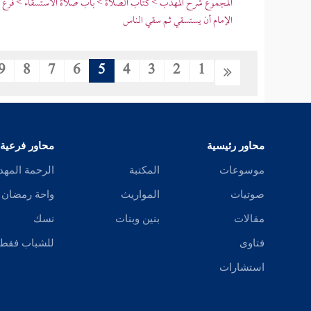
المجموع شرح المهذب > كتاب الصلاة > باب صلاة الاستسقاء > فرع في
الإمام أن يستسقي ثم سقي الناس
9
8
7
6
5
4
3
2
1
محاور رئيسية
محاور فرعية
موسوعات
المكتبة
الرحمة المهد
صوتيات
المواريث
واحة رمضان
مقالات
بنين وبنات
نسك
فتاوى
للشباب فقط
استشارات