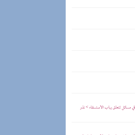
 مسائل تتعلق بباب الاستسقاء > نذر