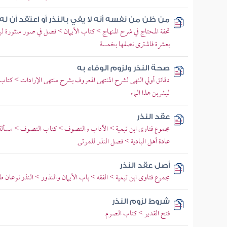
من ظن من نفسه أنه لا يفي بالنذر أو اعتقد أن له ت
تحفة المحتاج في شرح المنهاج > كتاب الأيمان > فصل في صور منثورة ل
بعشرة فاشترى نصفها بخمسة
صحة النذر ولزوم الوفاء به
دقائق أولي النهى لشرح المنتهى المعروف بشرح منتهى الإرادات > كتا
ليشربن هذا الماء
عقد النذر
مجموع فتاوى ابن تيمية > الآداب والتصوف > كتاب التصوف > مسألة 
عادة أهل البادية > فصل النذر للموتى
أصل عقد النذر
مجموع فتاوى ابن تيمية > الفقه > باب الأيمان والنذور > النذر نوعان 
شروط لزوم النذر
فتح القدير > كتاب الصوم