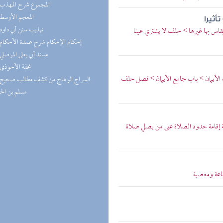
(5) المجموع شرح المهذب
(5) المعجم الأوسط
أثيرا
(5) تهذيب سنن أبي داود
يقاس بها غيرها > حلف لا يشتري عينا
(4) إحكام الإحكام شرح عمدة الأحكام
(4) مسند أبي يعلى الموصلي
(4) تحفة الأحوذي
ب الأيمان > باب جامع الأيمان > فصل حلف
مسلم بن ال
إقامة حدود الصلاة على من يصلي صلاة
طاعة ومعصية