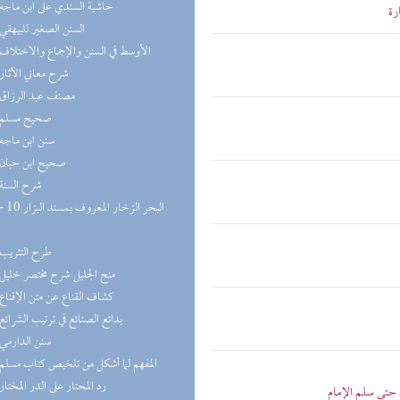
(9) حاشية السندي على ابن ماجه
رة
(8) السنن الصغير للبيهقي
(8) الأوسط في السنن والإجماع والاختلاف
(8) شرح معاني الآثار
(8) مصنف عبد الرزاق
(8) صحيح مسلم
(8) سنن ابن ماجه
(7) صحيح ابن حبان
(7) شرح السنة
(6) طرح التثريب
(5) منح الجليل شرح مختصر خليل
(5) كشاف القناع عن متن الإقناع
(5) بدائع الصنائع في ترتيب الشرائع
(5) سنن الدارمي
(5) المفهم لما أشكل من تلخيص كتاب مسلم
(5) رد المحتار على الدر المختار
 حتى سلم الإمام