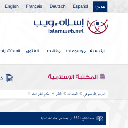
عربي
Español
Deutsch
Français
English
الرئيسية
موسوعات
مقالات
الفتوى
الاستشارات
المكتبة الإسلامية
كتب
العرض الموضوعي
العبادات
النذر
حكم النذر العام
عدد النتائج : 552
في البحث عن (حكم النذر العام)