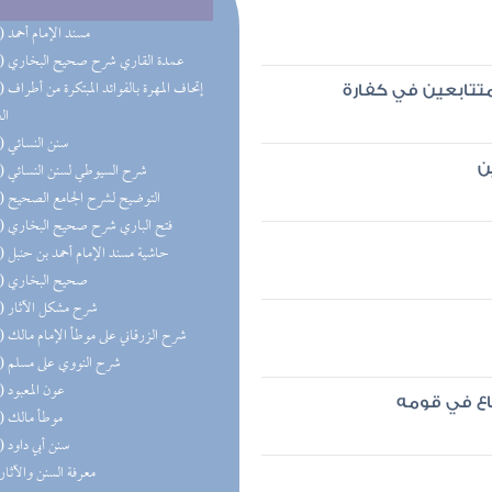
(50) مسند الإمام أحمد
(36) عمدة القاري شرح صحيح البخاري
(28) إتحاف 
متتابعين في كفارة
ال
(24) سنن النسائي
(24) شرح السيوطي لسنن النسائي
ن
(21) التوضيح لشرح الجامع الصحيح
(20) فتح الباري شرح صحيح البخاري
(20) حاشية مسند الإمام أحمد بن حنبل
(19) صحيح البخاري
(18) شرح مشكل الآثار
(14) شرح الزرقاني على موطأ الإمام مالك
(11) شرح النووي على مسلم
(11) عون المعبود
مطاع في قومه
(11) موطأ مالك
(10) سنن أبي داود
(9) معرفة السنن والآثار