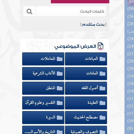
الكل
المهرة بالفوائد المبتكرة من أطراف
[
بحث متقدم
]
عشرة
العرض الموضوعي
العبادات
المعاملات
العادات
الآداب الشرعية
أصول الفقه
المنطق
العقيدة
التفسير وعلوم القرآن
مصطلح الحديث
السيرة
التصوف والصوفية
التاريخ والأمم السابقة