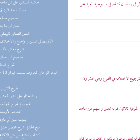
(9) حاشية السندي على ابن ماجه
ر في رمضان > فصل ما يوجبه العبد على
(8) مصنف عبد الرزاق
(8) صحيح مسلم
(8) سنن ابن ماجه
(8) السنن الصغير للبيهقي
(8) الأوسط في السنن والإجماع والاختلاف
(8) شرح معاني الآثار
(7) صحيح ابن حبان
(7) شرح السنة
الترجيح لاختلافه في الفرع وهي عشرون
(6) طرح التثريب
(5) رد المحتار على الدر المختار
(5) المجموع شرح المهذب
الموفية ثلاثين قوله تعالى ومنهم من عاهد
(5) المعجم الأوسط
(5) تهذيب سنن أبي داود
(5) منح الجليل شرح مختصر خليل
(5) كشاف القناع عن متن الإقناع
وله تعالى يوفون بالنذر ويخافون يوما كان