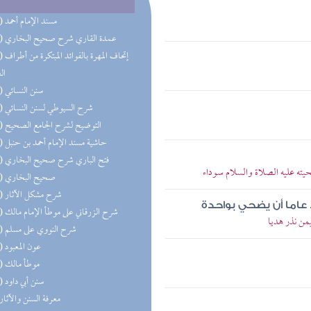
(50) مسند الإمام أحمد
(36) عمدة القاري شرح صحيح البخاري
(28) إتحاف 
ال
(24) سنن النسائي
(24) شرح السيوطي لسنن النسائي
(21) التوضيح لشرح الجامع الصحيح
(20) حاشية مسند الإمام أحمد بن حنبل
(20) فتح الباري شرح صحيح البخاري
يته عليه الصلاة والسلام سوداء
(19) صحيح البخاري
(18) شرح مشكل الآثار
عاما أن يضحي بواحدة
(14) شرح الزرقاني على موطأ الإمام مالك
من نذر هديا
(11) شرح النووي على مسلم
(11) عون المعبود
(11) موطأ مالك
(10) سنن أبي داود
(9) معرفة السنن والآثار