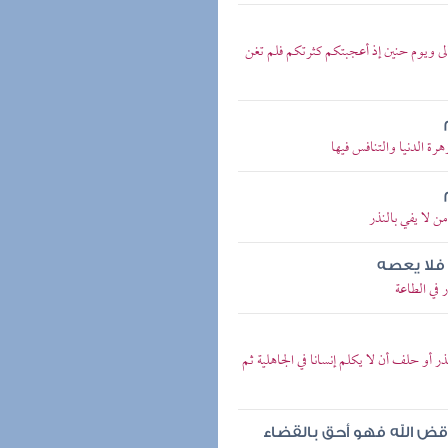
ى ويوم حنين إذ أعجبتكم كثرتكم فلم تغن
 الدنيا والتنافس فيها
 لا يفي بالنذر
 فلا يعصه
في الطاعة
أو حلف أن لا يكلم إنسانا في الجاهلية ثم
قض الله فهو أحق بالقضاء