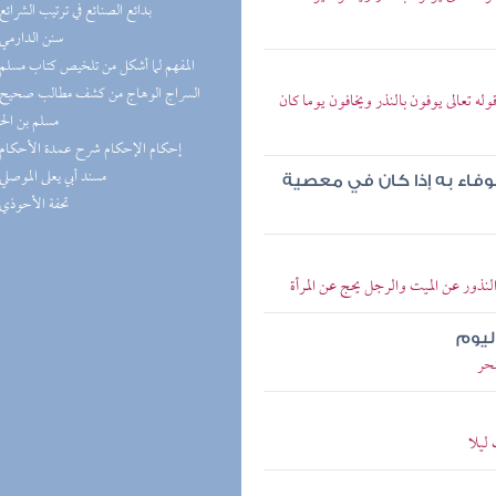
(5) بدائع الصنائع في ترتيب الشرائع
(5) سنن الدارمي
(5) المفهم لما أشكل من تلخيص كتاب مسلم
وله تعالى يوفون بالنذر ويخافون يوما كان
مسلم بن ال
(4) إحكام الإحكام شرح عمدة الأحكام
(4) مسند أبي يعلى الموصلي
لوفاء به إذا كان في معصية
(4) تحفة الأحوذي
ذور عن الميت والرجل يحج عن المرأة
ليوم
حر
ليلا