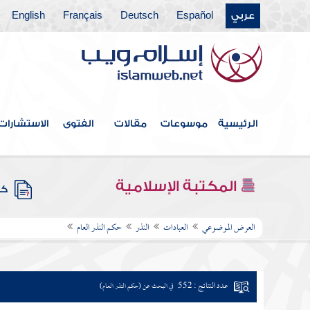
عربي
Español
Deutsch
Français
English
الرئيسية
موسوعات
مقالات
الفتوى
الاستشارات
المكتبة الإسلامية
كتب
العرض الموضوعي
العبادات
النذر
حكم النذر العام
عدد النتائج : 552
في البحث عن (حكم النذر العام)