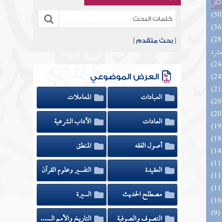
الكل
المهرة بالفوائد المبتكرة من أطراف
[
بحث متقدم
]
عشرة
العرض الموضوعي
العبادات
المعاملات
العادات
الآداب الشرعية
أصول الفقه
المنطق
العقيدة
التفسير وعلوم القرآن
مصطلح الحديث
السيرة
التصوف والصوفية
التاريخ والأمم السابقة