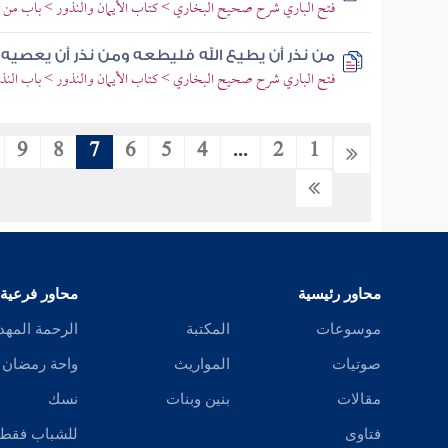
فتح الباري شرح صحيح البخاري > كتاب الأيمان والنذور > باب من م
من نذر أن يطيع الله فليطعه ومن نذر أن يعصيه
فتح الباري شرح صحيح البخاري > كتاب الأيمان والنذور > باب النذر 
9
8
7
6
5
4
...
2
1
محاور رئيسية
محاور فرعية
موسوعات
المكتبة
الرحمة المهد
صوتيات
المواريث
واحة رمضان
مقالات
بنين وبنات
نسك
فتاوى
للشباب فقط