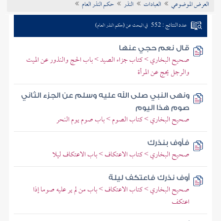
العرض الموضوعي
العبادات
النذر
حكم النذر العام
تراجم الأعلام
عدد النتائج : 552
في البحث عن (حكم النذر العام)
قال نعم حجي عنها
صحيح البخاري > كتاب جزاء الصيد > باب الحج والنذور عن الميت
والرجل يحج عن المرأة
ونهى النبي صلى الله عليه وسلم عن الجزء الثاني
صوم هذا اليوم
صحيح البخاري > كتاب الصوم > باب صوم يوم النحر
فأوف بنذرك
صحيح البخاري > كتاب الاعتكاف > باب الاعتكاف ليلا
أوف نذرك فاعتكف ليلة
صحيح البخاري > كتاب الاعتكاف > باب من لم ير عليه صوما إذا
اعتكف