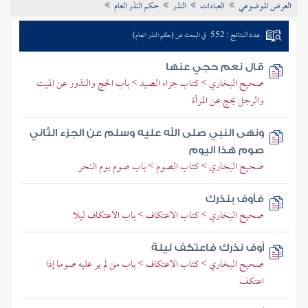
العرض الموضوعي
العبادات
النذر
حكم النذر العام
تراجم الأعلام
عدد النتائج : 552
في البحث عن (حكم النذر العام)
قال نعم حجي عنها
صحيح البخاري > كتاب جزاء الصيد > باب الحج والنذور عن الميت
والرجل يحج عن المرأة
ونهى النبي صلى الله عليه وسلم عن الجزء الثاني
صوم هذا اليوم
صحيح البخاري > كتاب الصوم > باب صوم يوم النحر
فأوف بنذرك
صحيح البخاري > كتاب الاعتكاف > باب الاعتكاف ليلا
أوف نذرك فاعتكف ليلة
صحيح البخاري > كتاب الاعتكاف > باب من لم ير عليه صوما إذا
اعتكف