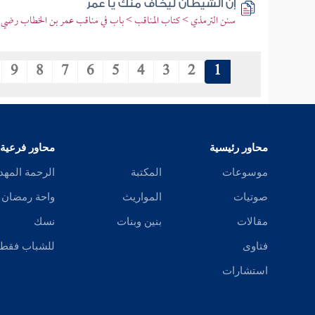
إن الشيطان ليخاف منك يا عمر
سنن الترمذي > كتاب المناقب > باب في مناقب عمر بن الخطاب رضي ال
9
8
7
6
5
4
3
2
1
محاور رئيسية
محاور فرعية
موسوعات
المكتبة
الرحمة المهد
صوتيات
المواريث
واحة رمضان
مقالات
بنين وبنات
نسك
فتاوى
للشباب فقط
استشارات