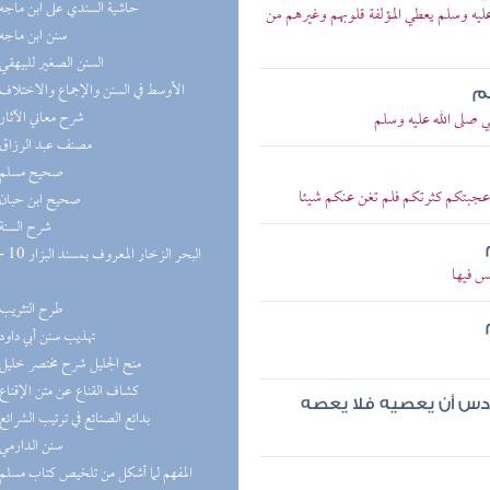
(9) حاشية السندي على ابن ماجه
ه وسلم يعطي المؤلفة قلوبهم وغيرهم من
(8) سنن ابن ماجه
(8) السنن الصغير للبيهقي
(8) الأوسط في السنن والإجماع والاختلاف
هم
(8) شرح معاني الآثار
صلى الله عليه وسلم
(8) مصنف عبد الرزاق
(8) صحيح مسلم
أعجبتكم كثرتكم فلم تغن عنكم شيئا
(7) صحيح ابن حبان
(7) شرح السنة
س فيها
(6) طرح التثريب
(5) تهذيب سنن أبي داود
(5) منح الجليل شرح مختصر خليل
(5) كشاف القناع عن متن الإقناع
سادس أن يعصيه فلا يعصه
(5) بدائع الصنائع في ترتيب الشرائع
(5) سنن الدارمي
(5) المفهم لما أشكل من تلخيص كتاب مسلم