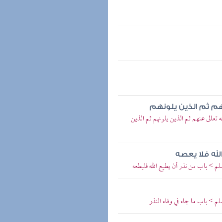
هم ثم الذين يلونهم
الى عنهم ثم الذين يلونهم ثم الذين
لله فلا يعصه
م > باب من نذر أن يطيع الله فليطعه
م > باب ما جاء في وفاء النذر