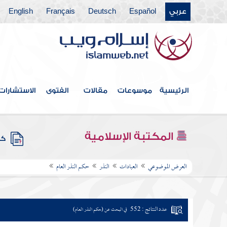
عربي
Español
Deutsch
Français
English
الرئيسية
موسوعات
مقالات
الفتوى
الاستشارات
المكتبة الإسلامية
كتب
العرض الموضوعي
العبادات
النذر
حكم النذر العام
عدد النتائج : 552
في البحث عن (حكم النذر العام)