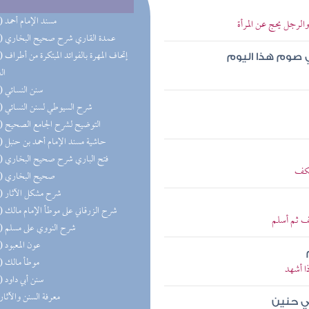
(50) مسند الإمام أحمد
لرجل يحج عن المرأة
(36) عمدة القاري شرح صحيح البخاري
(28) إتحاف 
ي صوم هذا اليوم
ال
(24) سنن النسائي
(24) شرح السيوطي لسنن النسائي
(21) التوضيح لشرح الجامع الصحيح
(20) حاشية مسند الإمام أحمد بن حنبل
(20) فتح الباري شرح صحيح البخاري
تكف
(19) صحيح البخاري
(18) شرح مشكل الآثار
(14) شرح الزرقاني على موطأ الإمام مالك
ف ثم أسلم
(11) شرح النووي على مسلم
(11) عون المعبود
(11) موطأ مالك
ا أشهد
(10) سنن أبي داود
(9) معرفة السنن والآثار
ي حنين