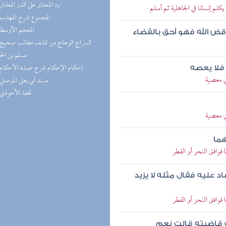
(5) رد المحتار على الدر المختار
لم إنسانا في الجاهلية ثم أسلم
(5) المجموع شرح المهذب
(5) المعجم الأوسط
قض الله فهو أحق بالقضاء
مسلم بن ال
(4) إحكام الإحكام شرح عمدة الأحكام
 فلا يعصه
ي معصية
(4) مسند أبي يعلى الموصلي
(4) تحفة الأحوذي
ي معصية
هما
وافق النحر أو الفطر
عاد عليه فقال مثله لا يزيد
وافق النحر أو الفطر
ت قاضيته قالت نعم