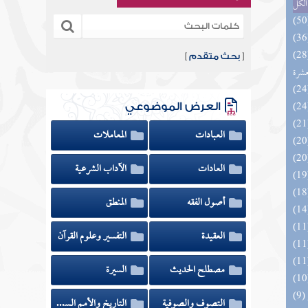
الكل
المهرة بالفوائد المبتكرة من أطراف
[
بحث متقدم
]
عشرة
العرض الموضوعي
العبادات
المعاملات
العادات
الآداب الشرعية
أصول الفقه
المنطق
العقيدة
التفسير وعلوم القرآن
مصطلح الحديث
السيرة
التصوف والصوفية
التاريخ والأمم السابقة