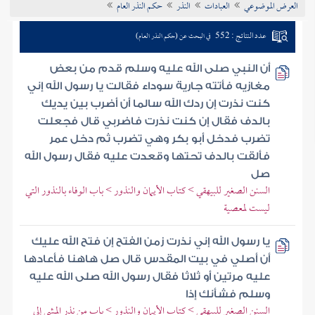
العرض الموضوعي
العبادات
النذر
حكم النذر العام
تراجم الأعلام
عدد النتائج : 552
في البحث عن (حكم النذر العام)
أن النبي صلى الله عليه وسلم قدم من بعض
مغازيه فأتته جارية سوداء فقالت يا رسول الله إني
كنت نذرت إن ردك الله سالما أن أضرب بين يديك
بالدف فقال إن كنت نذرت فاضربي قال فجعلت
تضرب فدخل أبو بكر وهي تضرب ثم دخل عمر
فألقت بالدف تحتها وقعدت عليه فقال رسول الله
صل
السنن الصغير للبيهقي > كتاب الأيمان والنذور > باب الوفاء بالنذور التي
ليست لمعصية
يا رسول الله إني نذرت زمن الفتح إن فتح الله عليك
أن أصلي في بيت المقدس قال صل هاهنا فأعادها
عليه مرتين أو ثلاثا فقال رسول الله صلى الله عليه
وسلم فشأنك إذا
السنن الصغير للبيهقي > كتاب الأيمان والنذور > باب من نذر المشي إلى