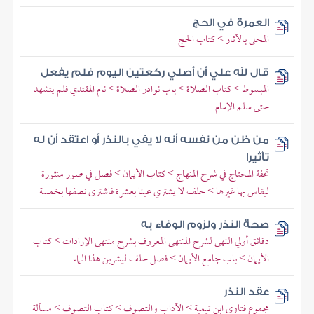
العمرة في الحج
المحلى بالآثار > كتاب الحج
قال لله علي أن أصلي ركعتين اليوم فلم يفعل
المبسوط > كتاب الصلاة > باب نوادر الصلاة > نام المقتدي فلم يتشهد
حتى سلم الإمام
من ظن من نفسه أنه لا يفي بالنذر أو اعتقد أن له
تأثيرا
تحفة المحتاج في شرح المنهاج > كتاب الأيمان > فصل في صور منثورة
ليقاس بها غيرها > حلف لا يشتري عينا بعشرة فاشترى نصفها بخمسة
صحة النذر ولزوم الوفاء به
دقائق أولي النهى لشرح المنتهى المعروف بشرح منتهى الإرادات > كتاب
الأيمان > باب جامع الأيمان > فصل حلف ليشربن هذا الماء
عقد النذر
مجموع فتاوى ابن تيمية > الآداب والتصوف > كتاب التصوف > مسألة