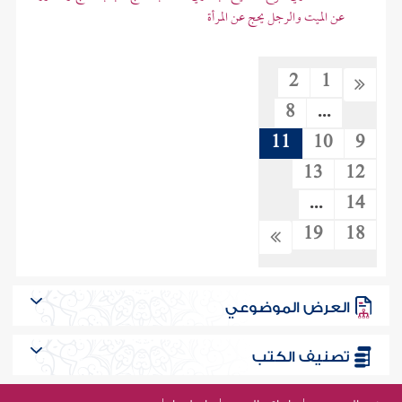
عن الميت والرجل يحج عن المرأة
2
1
8
...
11
10
9
13
12
...
14
19
18
العرض الموضوعي
تصنيف الكتب