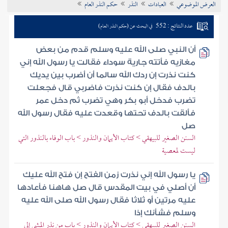
العرض الموضوعي
العبادات
النذر
حكم النذر العام
تراجم الأعلام
عدد النتائج : 552
في البحث عن (حكم النذر العام)
أن النبي صلى الله عليه وسلم قدم من بعض
مغازيه فأتته جارية سوداء فقالت يا رسول الله إني
كنت نذرت إن ردك الله سالما أن أضرب بين يديك
بالدف فقال إن كنت نذرت فاضربي قال فجعلت
تضرب فدخل أبو بكر وهي تضرب ثم دخل عمر
فألقت بالدف تحتها وقعدت عليه فقال رسول الله
صل
السنن الصغير للبيهقي > كتاب الأيمان والنذور > باب الوفاء بالنذور التي
ليست لمعصية
يا رسول الله إني نذرت زمن الفتح إن فتح الله عليك
أن أصلي في بيت المقدس قال صل هاهنا فأعادها
عليه مرتين أو ثلاثا فقال رسول الله صلى الله عليه
وسلم فشأنك إذا
السنن الصغير للبيهقي > كتاب الأيمان والنذور > باب من نذر المشي إلى