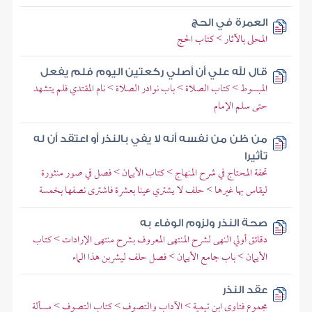
العمرة في الحج
المحلى بالآثار > كتاب الحج
قال لله علي أن أصلي ركعتين اليوم فلم يفعل
المبسوط > كتاب الصلاة > باب نوادر الصلاة > نام المقتدي فلم يتشهد
حتى سلم الإمام
من ظن من نفسه أنه لا يفي بالنذر أو اعتقد أن له
تأثيرا
تحفة المحتاج في شرح المنهاج > كتاب الأيمان > فصل في صور منثورة
ليقاس بها غيرها > حلف لا يشتري عينا بعشرة فاشترى نصفها بخمسة
صحة النذر ولزوم الوفاء به
دقائق أولي النهى لشرح المنتهى المعروف بشرح منتهى الإرادات > كتاب
الأيمان > باب جامع الأيمان > فصل حلف ليشربن هذا الماء
عقد النذر
مجموع فتاوى ابن تيمية > الآداب والتصوف > كتاب التصوف > مسألة