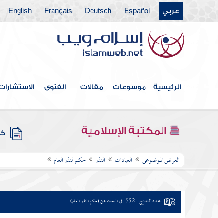
عربي
Español
Deutsch
Français
English
الرئيسية
موسوعات
مقالات
الفتوى
الاستشارات
المكتبة الإسلامية
كتب
العرض الموضوعي
العبادات
النذر
حكم النذر العام
عدد النتائج : 552
في البحث عن (حكم النذر العام)