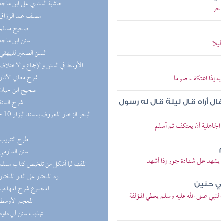
(9) حاشية السندي على ابن ماجه
حر
(8) مصنف عبد الرزاق
(8) صحيح مسلم
(8) سنن ابن ماجه
يلا
(8) السنن الصغير للبيهقي
(8) الأوسط في السنن والإجماع والاختلاف
(8) شرح معاني الآثار
يه إذا اعتكف صوما
(7) صحيح ابن حبان
(7) شرح السنة
ل أراه قال ليلة قال له رسول
لجاهلية أن يعتكف ثم أسلم
(6) طرح التثريب
(5) سنن الدارمي
شهد على شهادة جور إذا أشهد
(5) المفهم لما أشكل من تلخيص كتاب مسلم
(5) رد المحتار على الدر المختار
ي حنين
(5) المجموع شرح المهذب
ي صلى الله عليه وسلم يعطي المؤلفة
(5) المعجم الأوسط
(5) تهذيب سنن أبي داود