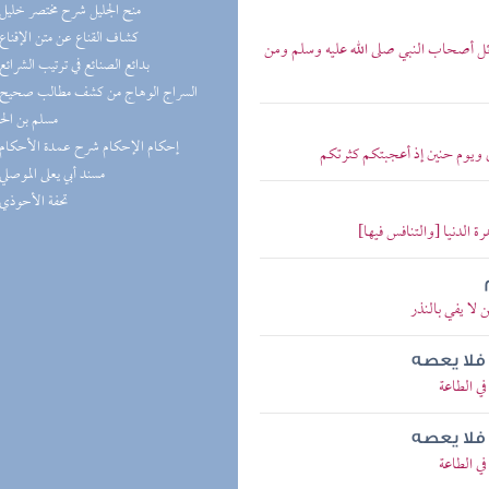
(5) منح الجليل شرح مختصر خليل
(5) كشاف القناع عن متن الإقناع
 أصحاب النبي صلى الله عليه وسلم ومن
(5) بدائع الصنائع في ترتيب الشرائع
مسلم بن ال
(4) إحكام الإحكام شرح عمدة الأحكام
 ويوم حنين إذ أعجبتكم كثرتكم
(4) مسند أبي يعلى الموصلي
(4) تحفة الأحوذي
الدنيا [والتنافس فيها]
لا يفي بالنذر
 فلا يعصه
ي الطاعة
 فلا يعصه
ي الطاعة