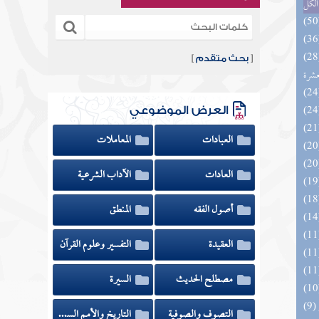
الكل
المهرة بالفوائد المبتكرة من أطراف
[
بحث متقدم
]
عشرة
العرض الموضوعي
العبادات
المعاملات
العادات
الآداب الشرعية
أصول الفقه
المنطق
العقيدة
التفسير وعلوم القرآن
مصطلح الحديث
السيرة
التصوف والصوفية
التاريخ والأمم السابقة