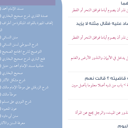
هما
(50) مسند الإمام أحمد
ر أن يصوم أياما فوافق النحر أو الفطر
(36) عمدة القاري شرح صحيح البخاري
(28) إتحاف 
عاد عليه فقال مثله لا يزيد
ال
ر أن يصوم أياما فوافق النحر أو الفطر
(24) سنن النسائي
(24) شرح السيوطي لسنن النسائي
(21) التوضيح لشرح الجامع الصحيح
يدخل في الأيمان والنذور الأرض والغنم
(20) فتح الباري شرح صحيح البخاري
(20) حاشية مسند الإمام أحمد بن حنبل
(19) صحيح البخاري
 قاضيته ؟ قالت نعم
(18) شرح مشكل الآثار
> باب من شبه أصلا معلوما بأصل مبين
(14) شرح الزرقاني على موطأ الإمام مالك
(11) موطأ مالك
(11) شرح النووي على مسلم
(11) عون المعبود
ور عن الميت، والرجل يحج عن المرأة
(10) سنن أبي داود
(9) معرفة السنن والآثار
ليوم