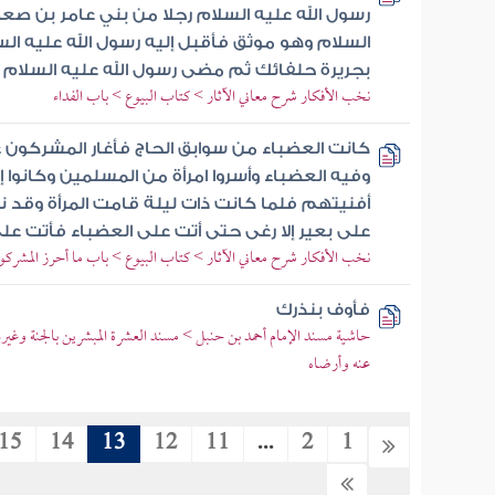
رسول الله عليه السلام رجلا من بني عامر بن صع
السلام وهو موثق فأقبل إليه رسول الله عليه ال
بجريرة حلفائك ثم مضى رسول الله عليه السلام 
نخب الأفكار شرح معاني الآثار > كتاب البيوع > باب الفداء
كانت العضباء من سوابق الحاج فأغار المشركون 
وفيه العضباء وأسروا امرأة من المسلمين وكانوا إ
أفنيتهم فلما كانت ذات ليلة قامت المرأة وقد 
على بعير إلا رغى حتى أتت على العضباء فأتت على
نخب الأفكار شرح معاني الآثار > كتاب البيوع > باب ما أحرز المشركو
فأوف بنذرك
حاشية مسند الإمام أحمد بن حنبل > مسند العشرة المبشرين بالجنة وغي
عنه وأرضاه
15
14
13
12
11
...
2
1