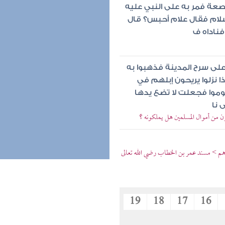
صعة فمر به على النبي عليه
سلام فقال علام أحبس؟ قال
فناداه ف
على سرح المدينة فذهبوا به
ذا نزلوا يريحون إبلهم في
نوموا فجعلت لا تضع يدها
 نا
ن من أموال المسلمين هل يملكونه ؟
رهم > مسند عمر بن الخطاب رضي الله تعالى
19
18
17
16