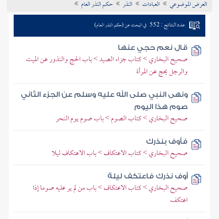
العرض الموضوعي
العبادات
النذر
حكم النذر العام
تراجم الأعلام
عدد النتائج : 552
في البحث عن (حكم النذر العام)
قال نعم حجي عنها
صحيح البخاري > كتاب جزاء الصيد > باب الحج والنذور عن الميت
والرجل يحج عن المرأة
ونهى النبي صلى الله عليه وسلم عن الجزء الثاني
صوم هذا اليوم
صحيح البخاري > كتاب الصوم > باب صوم يوم النحر
فأوف بنذرك
صحيح البخاري > كتاب الاعتكاف > باب الاعتكاف ليلا
أوف نذرك فاعتكف ليلة
صحيح البخاري > كتاب الاعتكاف > باب من لم ير عليه صوما إذا
اعتكف