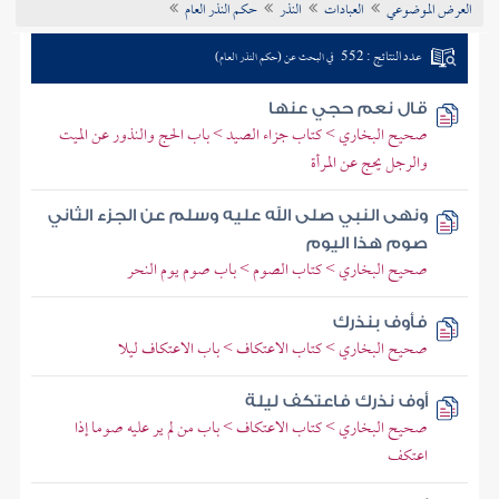
العرض الموضوعي
العبادات
النذر
حكم النذر العام
تراجم الأعلام
عدد النتائج : 552
في البحث عن (حكم النذر العام)
قال نعم حجي عنها
صحيح البخاري > كتاب جزاء الصيد > باب الحج والنذور عن الميت
والرجل يحج عن المرأة
ونهى النبي صلى الله عليه وسلم عن الجزء الثاني
صوم هذا اليوم
صحيح البخاري > كتاب الصوم > باب صوم يوم النحر
فأوف بنذرك
صحيح البخاري > كتاب الاعتكاف > باب الاعتكاف ليلا
أوف نذرك فاعتكف ليلة
صحيح البخاري > كتاب الاعتكاف > باب من لم ير عليه صوما إذا
اعتكف