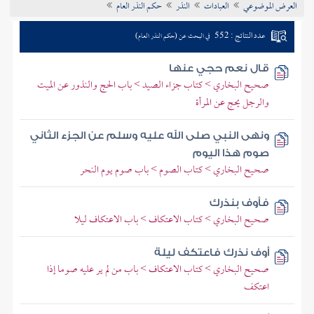
العرض الموضوعي
العبادات
النذر
حكم النذر العام
تراجم الأعلام
عدد النتائج : 552
في البحث عن (حكم النذر العام)
قال نعم حجي عنها
صحيح البخاري > كتاب جزاء الصيد > باب الحج والنذور عن الميت
والرجل يحج عن المرأة
ونهى النبي صلى الله عليه وسلم عن الجزء الثاني
صوم هذا اليوم
صحيح البخاري > كتاب الصوم > باب صوم يوم النحر
فأوف بنذرك
صحيح البخاري > كتاب الاعتكاف > باب الاعتكاف ليلا
أوف نذرك فاعتكف ليلة
صحيح البخاري > كتاب الاعتكاف > باب من لم ير عليه صوما إذا
اعتكف