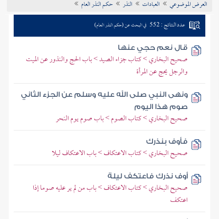
العرض الموضوعي
العبادات
النذر
حكم النذر العام
تراجم الأعلام
عدد النتائج : 552
في البحث عن (حكم النذر العام)
قال نعم حجي عنها
صحيح البخاري > كتاب جزاء الصيد > باب الحج والنذور عن الميت
والرجل يحج عن المرأة
ونهى النبي صلى الله عليه وسلم عن الجزء الثاني
صوم هذا اليوم
صحيح البخاري > كتاب الصوم > باب صوم يوم النحر
فأوف بنذرك
صحيح البخاري > كتاب الاعتكاف > باب الاعتكاف ليلا
أوف نذرك فاعتكف ليلة
صحيح البخاري > كتاب الاعتكاف > باب من لم ير عليه صوما إذا
اعتكف