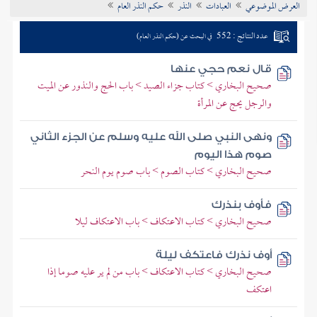
العرض الموضوعي
العبادات
النذر
حكم النذر العام
تراجم الأعلام
عدد النتائج : 552
في البحث عن (حكم النذر العام)
قال نعم حجي عنها
صحيح البخاري > كتاب جزاء الصيد > باب الحج والنذور عن الميت
والرجل يحج عن المرأة
ونهى النبي صلى الله عليه وسلم عن الجزء الثاني
صوم هذا اليوم
صحيح البخاري > كتاب الصوم > باب صوم يوم النحر
فأوف بنذرك
صحيح البخاري > كتاب الاعتكاف > باب الاعتكاف ليلا
أوف نذرك فاعتكف ليلة
صحيح البخاري > كتاب الاعتكاف > باب من لم ير عليه صوما إذا
اعتكف