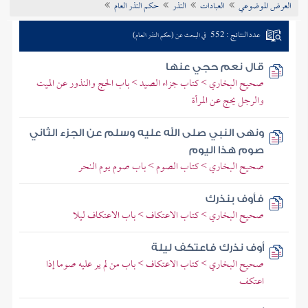
العرض الموضوعي
العبادات
النذر
حكم النذر العام
تراجم الأعلام
عدد النتائج : 552
في البحث عن (حكم النذر العام)
قال نعم حجي عنها
صحيح البخاري > كتاب جزاء الصيد > باب الحج والنذور عن الميت
والرجل يحج عن المرأة
ونهى النبي صلى الله عليه وسلم عن الجزء الثاني
صوم هذا اليوم
صحيح البخاري > كتاب الصوم > باب صوم يوم النحر
فأوف بنذرك
صحيح البخاري > كتاب الاعتكاف > باب الاعتكاف ليلا
أوف نذرك فاعتكف ليلة
صحيح البخاري > كتاب الاعتكاف > باب من لم ير عليه صوما إذا
اعتكف