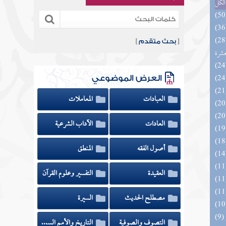
الكل
المهرة بالفوائد المبتكرة من أطراف
[
بحث متقدم
]
عشرة
العرض الموضوعي
العبادات
المعاملات
العادات
الآداب الشرعية
أصول الفقه
المنطق
العقيدة
التفسير وعلوم القرآن
مصطلح الحديث
السيرة
التصوف والصوفية
التاريخ والأمم السابقة