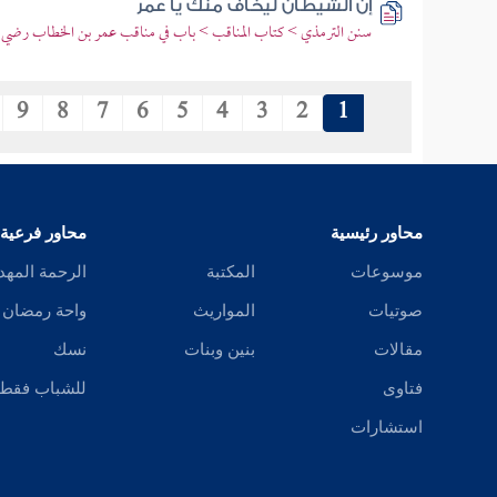
إن الشيطان ليخاف منك يا عمر
سنن الترمذي > كتاب المناقب > باب في مناقب عمر بن الخطاب رضي ال
9
8
7
6
5
4
3
2
1
محاور رئيسية
محاور فرعية
موسوعات
المكتبة
الرحمة المهد
صوتيات
المواريث
واحة رمضان
مقالات
بنين وبنات
نسك
فتاوى
للشباب فقط
استشارات