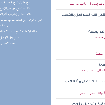
(5) منح الجليل شرح مختصر خليل
لم إنسانا في الجاهلية ثم أسلم
(5) كشاف القناع عن متن الإقناع
(5) بدائع الصنائع في ترتيب الشرائع
قض الله فهو أحق بالقضاء
مسلم بن ال
(4) إحكام الإحكام شرح عمدة الأحكام
 فلا يعصه
ي معصية
(4) مسند أبي يعلى الموصلي
(4) تحفة الأحوذي
ي معصية
هما
وافق النحر أو الفطر
عاد عليه فقال مثله لا يزيد
وافق النحر أو الفطر
ت قاضيته قالت نعم