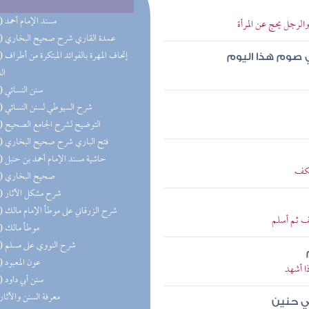
(50) مسند الإمام أحمد
لرجل يحج عن المرأة
(36) عمدة القاري شرح صحيح البخاري
(28) إتحاف 
ي صوم هذا اليوم
ال
(24) سنن النسائي
(24) شرح السيوطي لسنن النسائي
(21) التوضيح لشرح الجامع الصحيح
(20) فتح الباري شرح صحيح البخاري
(20) حاشية مسند الإمام أحمد بن حنبل
تكف
(19) صحيح البخاري
(18) شرح مشكل الآثار
(14) شرح الزرقاني على موطأ الإمام مالك
ف ثم أسلم
(11) موطأ مالك
(11) شرح النووي على مسلم
(11) عون المعبود
ا أشهد
(10) سنن أبي داود
(9) معرفة السنن والآثار
ي حنين