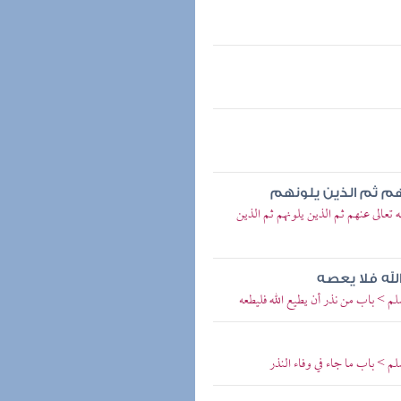
هم ثم الذين يلونهم
الى عنهم ثم الذين يلونهم ثم الذين
لله فلا يعصه
م > باب من نذر أن يطيع الله فليطعه
م > باب ما جاء في وفاء النذر