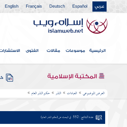
عربي
Español
Deutsch
Français
English
الرئيسية
موسوعات
مقالات
الفتوى
الاستشارات
المكتبة الإسلامية
كتب
العرض الموضوعي
العبادات
النذر
حكم النذر العام
عدد النتائج : 552
في البحث عن (حكم النذر العام)