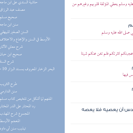
(9) حاشية السندي على ابن ماجه
ه وسلم يعطي المؤلفة قلوبهم وغيرهم من
(8) مصنف عبد الرزاق
(8) صحيح مسلم
(8) سنن ابن ماجه
هم
(8) السنن الصغير للبيهقي
صلى الله عليه وسلم
(8) الأوسط في السنن والإجماع والاختلاف
(8) شرح معاني الآثار
أعجبتكم كثرتكم فلم تغن عنكم شيئا
(7) صحيح ابن حبان
(7) شرح السنة
س فيها
(6) طرح التثريب
(5) سنن الدارمي
(5) المفهم لما أشكل من تلخيص كتاب مسلم
(5) رد المحتار على الدر المختار
سادس أن يعصيه فلا يعصه
(5) المجموع شرح المهذب
(5) المعجم الأوسط
(5) تهذيب سنن أبي داود