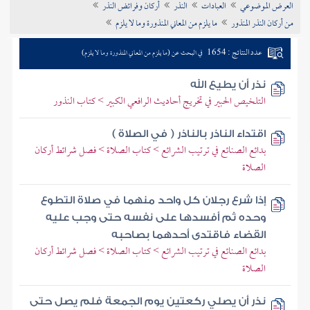
العرض الموضوعي
العبادات
النذر
أركان وفرائض النذر
تراجم الأعلام
من أركان النذر المنذور
ما يلزم من المعاني المنذورة وما لا يلزم
عدد النتائج : 1654
في البحث عن (ما يلزم من المعاني المنذورة وما لا يلزم)
نذر أن يطيع الله
التلخيص الحبير في تخريج أحاديث الرافعي الكبير > كتاب النذور
اقتداء الناذر بالناذر ( في الصلاة )
بدائع الصنائع في ترتيب الشرائع > كتاب الصلاة > فصل شرائط أركان
الصلاة
إذا شرع رجلان كل واحد منهما في صلاة التطوع
وحده ثم أفسدها على نفسه حتى وجب عليه
القضاء فاقتدى أحدهما بصاحبه
بدائع الصنائع في ترتيب الشرائع > كتاب الصلاة > فصل شرائط أركان
الصلاة
نذر أن يصلي ركعتين يوم الجمعة فلم يصل حتى