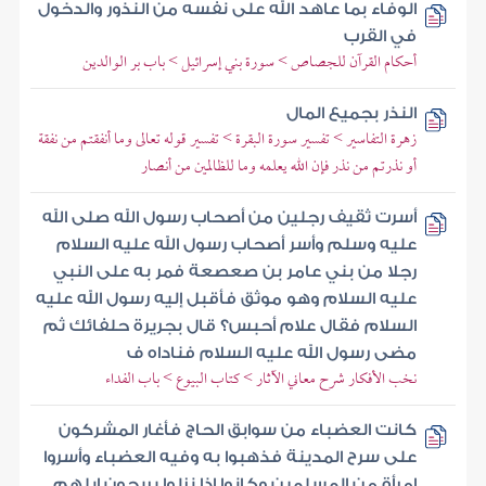
الوفاء بما عاهد الله على نفسه من النذور والدخول
في القرب
أحكام القرآن للجصاص > سورة بني إسرائيل > باب بر الوالدين
النذر بجميع المال
زهرة التفاسير > تفسير سورة البقرة > تفسير قوله تعالى وما أنفقتم من نفقة
أو نذرتم من نذر فإن الله يعلمه وما للظالمين من أنصار
أسرت ثقيف رجلين من أصحاب رسول الله صلى الله
عليه وسلم وأسر أصحاب رسول الله عليه السلام
رجلا من بني عامر بن صعصعة فمر به على النبي
عليه السلام وهو موثق فأقبل إليه رسول الله عليه
السلام فقال علام أحبس؟ قال بجريرة حلفائك ثم
مضى رسول الله عليه السلام فناداه ف
نخب الأفكار شرح معاني الآثار > كتاب البيوع > باب الفداء
كانت العضباء من سوابق الحاج فأغار المشركون
على سرح المدينة فذهبوا به وفيه العضباء وأسروا
امرأة من المسلمين وكانوا إذا نزلوا يريحون إبلهم