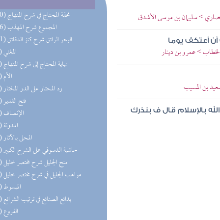
(270) تحفة المحتاج في شرح المنهاج
الأنصاري > سليمان بن موسى الأشدق
(156) المجموع شرح المهذب
(101) البحر الرائق شرح كنز الدقائق
أن أعتكف يوما
 الخطاب > عمرو بن دينار
(77) المغني
(77) نهاية المحتاج إلى شرح المنهاج
(74) الأم
سعيد بن المسيب
(74) رد المحتار على الدر المختار
(62) فتح القدير
لله بالإسلام قال ف بنذرك
(62) الإنصاف
(59) المدونة
(52) المحلى بالآثار
(52) حاشية الدسوقي على الشرح الكبير
(43) منح الجليل شرح مختصر خليل
(42) مواهب الجليل في شرح مختصر خليل
(39) المبسوط
(34) بدائع الصنائع في ترتيب الشرائع
(29) الفروع