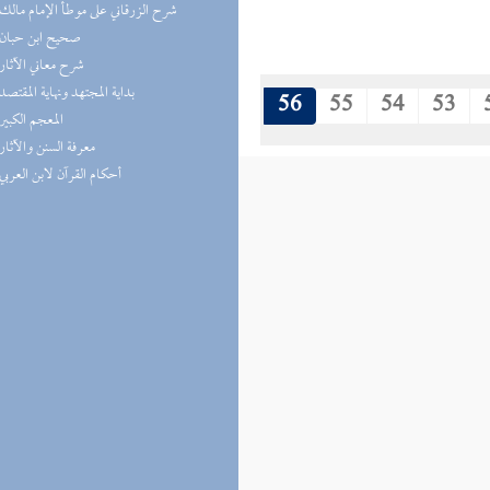
(7) شرح الزرقاني على موطأ الإمام مالك
(7) صحيح ابن حبان
(6) شرح معاني الآثار
(6) بداية المجتهد ونهاية المقتصد
56
55
54
53
(6) المعجم الكبير
(5) معرفة السنن والآثار
(5) أحكام القرآن لابن العربي