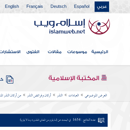
عربي
Español
Deutsch
Français
English
الرئيسية
موسوعات
مقالات
الفتوى
الاستشارات
المكتبة الإسلامية
كتب
العرض الموضوعي
العبادات
النذر
أركان وفرائض النذر
من أركان النذر الم
عدد النتائج : 1654
في البحث عن (ما يلزم من المعاني المنذورة وما لا يلزم)