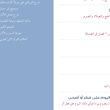
(7) شرح الزرقاني على موطأ الإمام مالك
(7) صحيح ابن حبان
(6) شرح معاني الآثار
 الحج والصلاة والصوم
(6) بداية المجتهد ونهاية المقتصد
(6) المعجم الكبير
(5) معرفة السنن والآثار
عوض > فصل في الصدقة
(5) أحكام القرآن لابن العربي
 فيه
اليوم على فطر أو أضحى
 يصوم يوما فيأتي ذلك اليوم على فطر أو