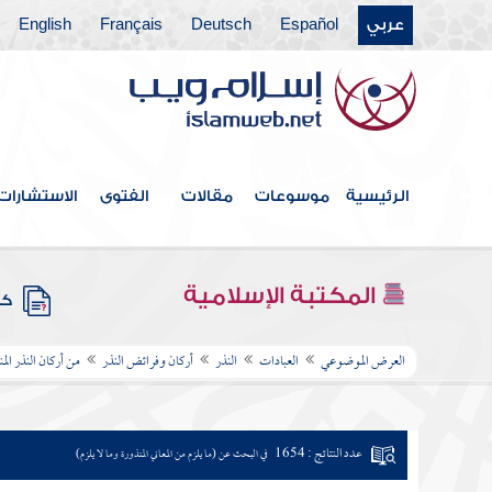
عربي
Español
Deutsch
Français
English
الرئيسية
موسوعات
مقالات
الفتوى
الاستشارات
المكتبة الإسلامية
كتب
العرض الموضوعي
العبادات
النذر
أركان وفرائض النذر
من أركان النذر الم
عدد النتائج : 1654
في البحث عن (ما يلزم من المعاني المنذورة وما لا يلزم)