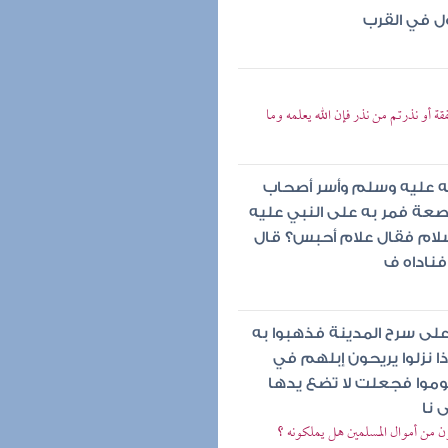
ول في القرب
قة أو نذرتم من نذر فإن الله يعلمه وما
ه عليه وسلم وأسر أصحاب
صعة فمر به على النبي عليه
سلام فقال علام أحبس؟ قال
فناداه ف
على سرح المدينة فذهبوا به
ذا نزلوا يريحون إبلهم في
نوموا فجعلت لا تضع يدها
 نا
ن من أموال المسلمين هل يملكونه ؟