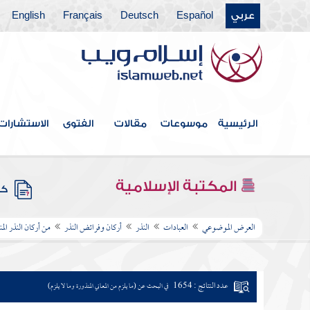
عربي
Español
Deutsch
Français
English
الرئيسية
موسوعات
مقالات
الفتوى
الاستشارات
المكتبة الإسلامية
كتب
العرض الموضوعي
العبادات
النذر
أركان وفرائض النذر
من أركان النذر الم
عدد النتائج : 1654
في البحث عن (ما يلزم من المعاني المنذورة وما لا يلزم)