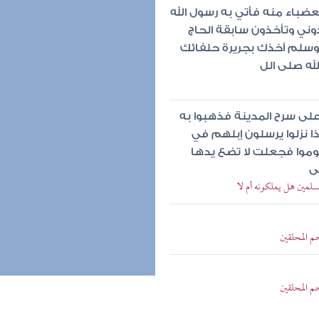
ضباء منه فأتي به رسول الله
وني وتأخذون سابقة الحاج
 وسلم آخذك بجريرة حلفائك
له صلى الل
على سرح المدينة فذهبوا به
ذا نزلوا يرسلون إبلهم في
نوموا فجعلت لا تضع يدها
ى
سلمين هل يملكونه أم لا
م المحلقين
م المحلقين