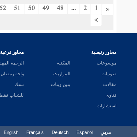
52
51
50
49
48
...
2
1
محاور رئيسية
محاور فرعية
موسوعات
المكتبة
الرحمة المهد
صوتيات
المواريث
واحة رمضان
مقالات
بنين وبنات
نسك
فتاوى
للشباب فقط
استشارات
عربي
Español
Deutsch
Français
English