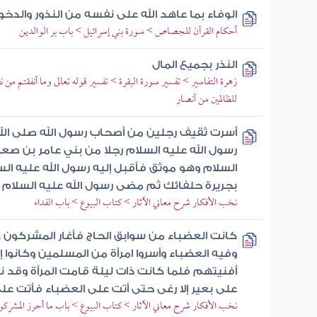
الوفاء بما عاهد الله على نفسه من النذور والدخ
أحكام القرآن للجصاص > سورة بني إسرائيل > باب بر الوالدين
النذر بجميع المال
زهرة التفاسير > تفسير سورة البقرة > تفسير قوله تعالى وما أنفقتم من نف
للظالمين من أنصار
أسرت ثقيف رجلين من أصحاب رسول الله صلى الل
رسول الله عليه السلام رجلا من بني عامر بن صع
السلام وهو موثق فأقبل إليه رسول الله عليه ال
بجريرة حلفائك ثم مضى رسول الله عليه السلام 
نخب الأفكار شرح معاني الآثار > كتاب البيوع > باب الفداء
كانت العضباء من سوابق الحاج فأغار المشركون 
وفيه العضباء وأسروا امرأة من المسلمين وكانوا إ
أفنيتهم فلما كانت ذات ليلة قامت المرأة وقد 
على بعير إلا رغى حتى أتت على العضباء فأتت على
نخب الأفكار شرح معاني الآثار > كتاب البيوع > باب ما أحرز المشركو