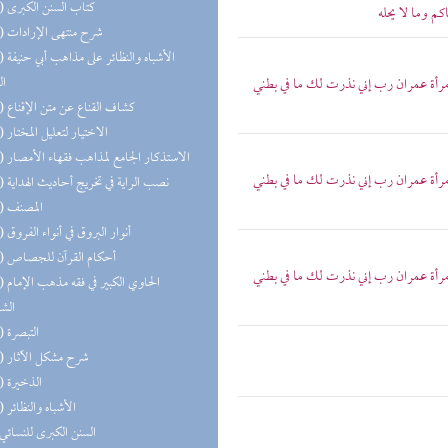
(29) كتاب السنن الكبرى
م وما لا يحله
(26) شرح منتهى الإرادات
(20) الأشب
ال
أة عمران رب إني نذرت لك ما في بطني
(19) كشاف القناع عن متن الإقناع
(18) الاختيار لتعليل المختار
(15) الاستذكار الجامع لمذاهب فقهاء الأمصار
أة عمران رب إني نذرت لك ما في بطني
(14) نصب الراية في تخريج أحاديث الهداية
(14) المصنف
(13) أنوار البروق في أنواء الفروق
(13) أحكام القرآن للجصاص
أة عمران رب إني نذرت لك ما في بطني
(13) الحا
الش
(13) التبصرة
(13) شرح مشكل الآثار
(13) الذخيرة
(11) الأشباه والنظائر
(8) السنن الكبرى للنسائي