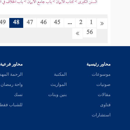
السنن الكبرى > كتاب الأيمان > باب جامع الأيمان > باب الخلاف في ال
49
48
47
46
45
...
2
1
56
محاور رئيسية
محاور فرعية
موسوعات
المكتبة
الرحمة المهد
صوتيات
المواريث
واحة رمضان
مقالات
بنين وبنات
نسك
فتاوى
للشباب فقط
استشارات