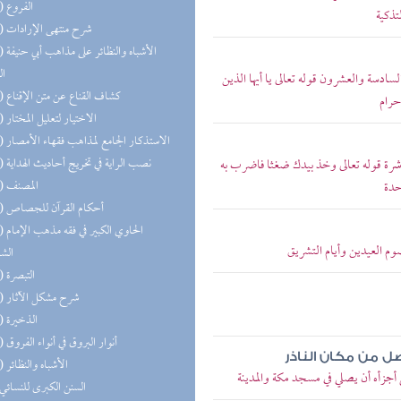
(29) الفروع
تذكية
(26) شرح منتهى الإرادات
(20) الأشب
ال
السادسة والعشرون قوله تعالى يا أيها الذين
(19) كشاف القناع عن متن الإقناع
حرام
(18) الاختيار لتعليل المختار
(15) الاستذكار الجامع لمذاهب فقهاء الأمصار
(14) نصب الراية في تخريج أحاديث الهداية
اشرة قوله تعالى وخذ بيدك ضغثا فاضرب به
(14) المصنف
حدة
(13) أحكام القرآن للجصاص
(13) الحا
م العيدين وأيام التشريق
الش
(13) التبصرة
(13) شرح مشكل الآثار
(13) الذخيرة
(13) أنوار البروق في أنواء الفروق
ل من مكان الناذر
(11) الأشباه والنظائر
 أجزأه أن يصلي في مسجد مكة والمدينة
(8) السنن الكبرى للنسائي