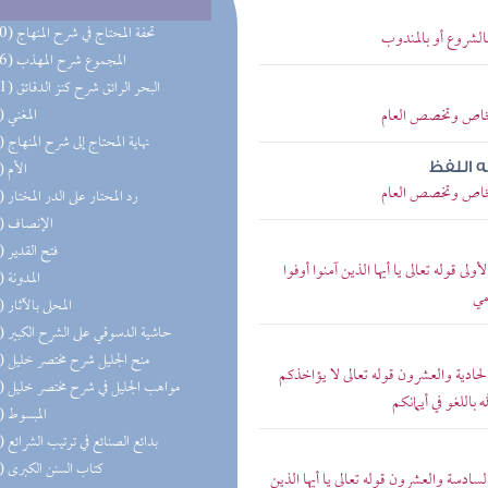
(270) تحفة المحتاج في شرح المنهاج
الشروع أو بالمندوب
(156) المجموع شرح المهذب
(101) البحر الرائق شرح كنز الدقائق
 الخاص وتخصص العام
(77) المغني
(77) نهاية المحتاج إلى شرح المنهاج
(74) الأم
ه اللفظ
 الخاص وتخصص العام
(74) رد المحتار على الدر المختار
(62) الإنصاف
(62) فتح القدير
ولى قوله تعالى يا أيها الذين آمنوا أوفوا
(59) المدونة
مي
(52) المحلى بالآثار
(52) حاشية الدسوقي على الشرح الكبير
(43) منح الجليل شرح مختصر خليل
 الحادية والعشرون قوله تعالى لا يؤاخذكم
(42) مواهب الجليل في شرح مختصر خليل
 باللغو في أيمانكم
(39) المبسوط
(34) بدائع الصنائع في ترتيب الشرائع
(29) كتاب السنن الكبرى
السادسة والعشرون قوله تعالى يا أيها الذين