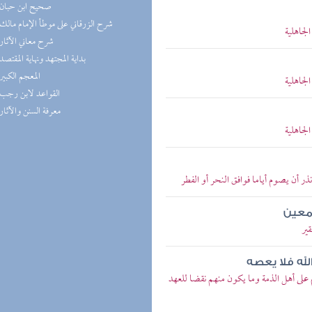
(7) صحيح ابن حبان
(7) شرح الزرقاني على موطأ الإمام مالك
لجاهلية
(6) شرح معاني الآثار
(6) بداية المجتهد ونهاية المقتصد
(6) المعجم الكبير
لجاهلية
(5) القواعد لابن رجب
(5) معرفة السنن والآثار
لجاهلية
 أن يصوم أياما فوافق النحر أو الفطر
 معين
قير
لله فلا يعصه
 على أهل الذمة وما يكون منهم نقضا للعهد