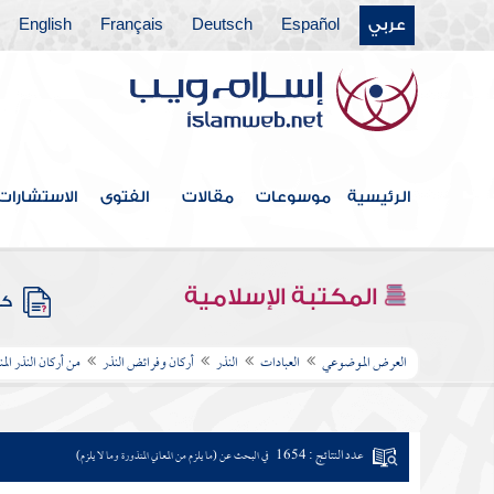
عربي
Español
Deutsch
Français
English
الرئيسية
موسوعات
مقالات
الفتوى
الاستشارات
المكتبة الإسلامية
كتب
العرض الموضوعي
العبادات
النذر
أركان وفرائض النذر
من أركان النذر الم
عدد النتائج : 1654
في البحث عن (ما يلزم من المعاني المنذورة وما لا يلزم)