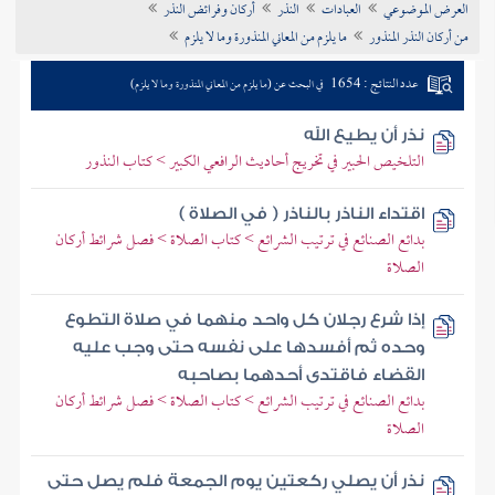
العرض الموضوعي
العبادات
النذر
أركان وفرائض النذر
تراجم الأعلام
من أركان النذر المنذور
ما يلزم من المعاني المنذورة وما لا يلزم
عدد النتائج : 1654
في البحث عن (ما يلزم من المعاني المنذورة وما لا يلزم)
نذر أن يطيع الله
التلخيص الحبير في تخريج أحاديث الرافعي الكبير > كتاب النذور
اقتداء الناذر بالناذر ( في الصلاة )
بدائع الصنائع في ترتيب الشرائع > كتاب الصلاة > فصل شرائط أركان
الصلاة
إذا شرع رجلان كل واحد منهما في صلاة التطوع
وحده ثم أفسدها على نفسه حتى وجب عليه
القضاء فاقتدى أحدهما بصاحبه
بدائع الصنائع في ترتيب الشرائع > كتاب الصلاة > فصل شرائط أركان
الصلاة
نذر أن يصلي ركعتين يوم الجمعة فلم يصل حتى