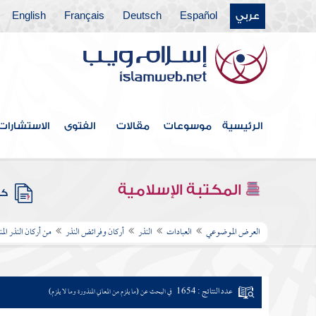
عربي
Español
Deutsch
Français
English
الرئيسية
موسوعات
مقالات
الفتوى
الاستشارات
المكتبة الإسلامية
كتب
العرض الموضوعي
العبادات
النذر
أركان وفرائض النذر
من أركان النذر الم
عدد النتائج : 1654
في البحث عن (ما يلزم من المعاني المنذورة وما لا يلزم)