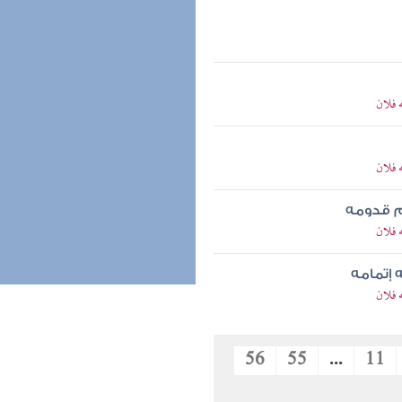
 فلان
 فلان
م قدومه
 فلان
 إتمامه
 فلان
56
55
...
11