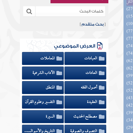
الكل
[
بحث متقدم
]
العرض الموضوعي
العبادات
المعاملات
العادات
الآداب الشرعية
أصول الفقه
المنطق
العقيدة
التفسير وعلوم القرآن
مصطلح الحديث
السيرة
التصوف والصوفية
التاريخ والأمم السابقة