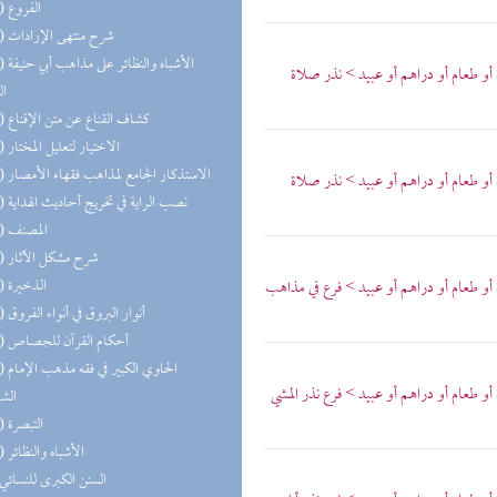
(29) الفروع
(26) شرح منتهى الإرادات
(20) الأشب
أو طعام أو دراهم أو عبيد > نذر صلاة
ال
(19) كشاف القناع عن متن الإقناع
(18) الاختيار لتعليل المختار
(15) الاستذكار الجامع لمذاهب فقهاء الأمصار
أو طعام أو دراهم أو عبيد > نذر صلاة
(14) نصب الراية في تخريج أحاديث الهداية
(14) المصنف
(13) شرح مشكل الآثار
(13) الذخيرة
أو طعام أو دراهم أو عبيد > فرع في مذاهب
(13) أنوار البروق في أنواء الفروق
(13) أحكام القرآن للجصاص
(13) الحا
و طعام أو دراهم أو عبيد > فرع نذر المشي
الش
(13) التبصرة
(11) الأشباه والنظائر
(8) السنن الكبرى للنسائي