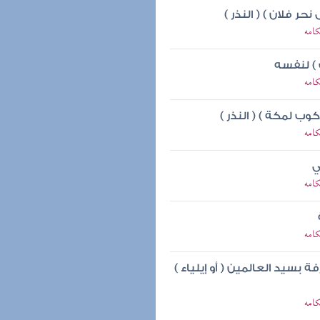
حر فلان ) ( النذر )
كامه
 ) لنفسه
كامه
ركوب لمكة ) ( النذر )
كامه
ي
كامه
كامه
ة بسيد العالمين ( أو إيلياء )
كامه