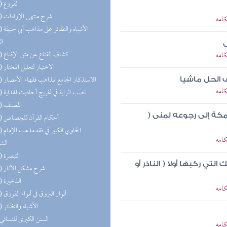
(29) الفروع
(26) شرح منتهى الإرادات
كامه
(20) الأشب
ال
ل
(19) كشاف القناع عن متن الإقناع
كامه
(18) الاختيار لتعليل المختار
(15) الاستذكار الجامع لمذاهب فقهاء الأمصار
 الحل ماشيا
كامه
(14) نصب الراية في تخريج أحاديث الهداية
(14) المصنف
كة إلى رجوعه لمنى (
(13) أحكام القرآن للجصاص
(13) الحا
كامه
الش
(13) التبصرة
 ركبها أولا ( الناذر أو
(13) شرح مشكل الآثار
(13) الذخيرة
كامه
(13) أنوار البروق في أنواء الفروق
(11) الأشباه والنظائر
(8) السنن الكبرى للنسائي
كامه