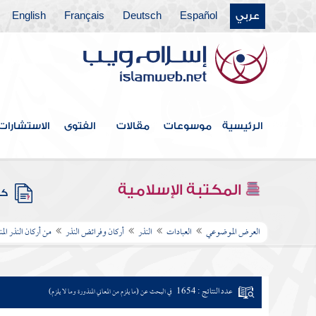
عربي
Español
Deutsch
Français
English
الرئيسية
موسوعات
مقالات
الفتوى
الاستشارات
المكتبة الإسلامية
كتب
العرض الموضوعي
العبادات
النذر
أركان وفرائض النذر
من أركان النذر الم
عدد النتائج : 1654
في البحث عن (ما يلزم من المعاني المنذورة وما لا يلزم)