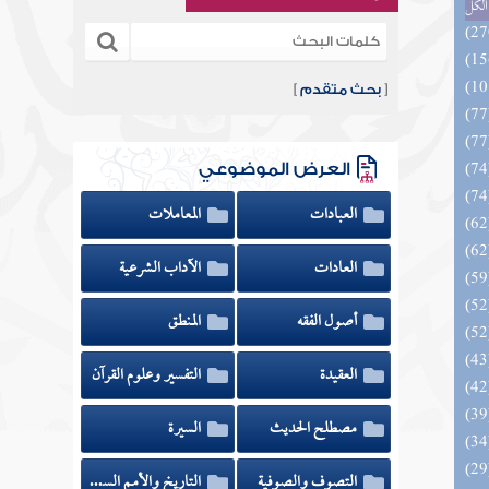
الكل
[
بحث متقدم
]
العرض الموضوعي
العبادات
المعاملات
العادات
الآداب الشرعية
أصول الفقه
المنطق
العقيدة
التفسير وعلوم القرآن
مصطلح الحديث
السيرة
التصوف والصوفية
التاريخ والأمم السابقة