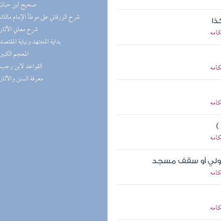
(7) صحيح ابن حبان
(7) شرح الزرقاني على موطأ الإمام مالك
ذا
(6) شرح معاني الآثار
كامه
(6) بداية المجتهد ونهاية المقتصد
(6) المعجم الكبير
(5) القواعد لابن رجب
كامه
(5) معرفة السنن والآثار
كامه
)
كامه
ت ولي أو سقف مسجد
كامه
كامه