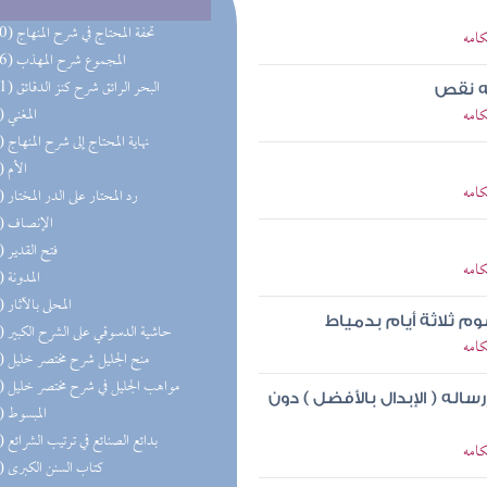
(270) تحفة المحتاج في شرح المنهاج
كامه
(156) المجموع شرح المهذب
(101) البحر الرائق شرح كنز الدقائق
ه نقص
كامه
(77) المغني
(77) نهاية المحتاج إلى شرح المنهاج
(74) الأم
كامه
(74) رد المحتار على الدر المختار
(62) الإنصاف
(62) فتح القدير
كامه
(59) المدونة
(52) المحلى بالآثار
م ثلاثة أيام بدمياط
(52) حاشية الدسوقي على الشرح الكبير
كامه
(43) منح الجليل شرح مختصر خليل
(42) مواهب الجليل في شرح مختصر خليل
إرساله ( الإبدال بالأفضل ) دون
(39) المبسوط
(34) بدائع الصنائع في ترتيب الشرائع
كامه
(29) كتاب السنن الكبرى