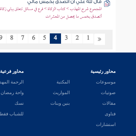
قال لله علي أن أتصدق بخمس مالي
المجموع شرح المهذب > كتاب الزكاة > فرع في مسائل تتعلق ببابي زكاة 
أتصدق بخمس ما يحصل من المعشرات
9
8
7
6
5
4
3
2
1
محاور رئيسية
محاور فرعية
موسوعات
المكتبة
الرحمة المهد
صوتيات
المواريث
واحة رمضان
مقالات
بنين وبنات
نسك
فتاوى
للشباب فقط
استشارات