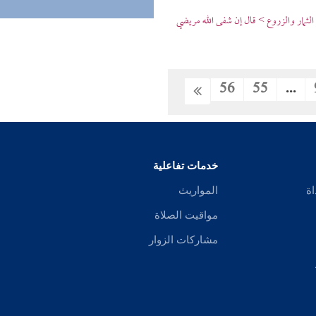
الثمار والزروع > قال إن شفى الله مريضي
56
55
...
خدمات تفاعلية
اة
المواريث
مواقيت الصلاة
مشاركات الزوار