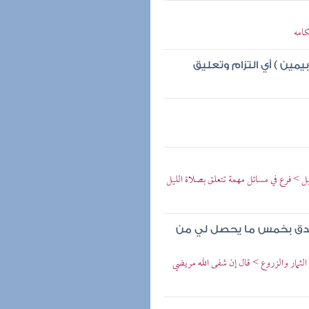
كامه
يمين ) أي التزام وتعليق
 > فرع في مسائل مهمة تتعلق بصلاة الليل
تصدق بخمس ما يحصل لي من
الثمار والزروع > قال إن شفى الله مريضي