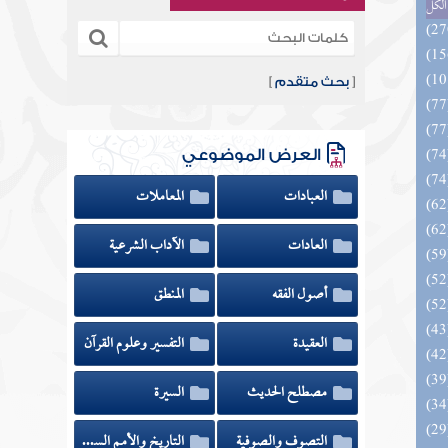
الكل
[
بحث متقدم
]
العرض الموضوعي
العبادات
المعاملات
العادات
الآداب الشرعية
أصول الفقه
المنطق
العقيدة
التفسير وعلوم القرآن
مصطلح الحديث
السيرة
التصوف والصوفية
التاريخ والأمم السابقة