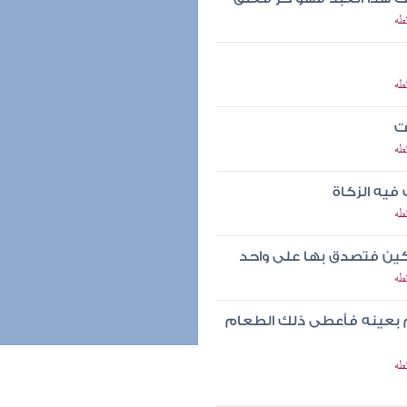
طه
طه
يت
طه
 فيه الزكاة
طه
اكين فتصدق بها على واحد
طه
م بعينه فأعطى ذلك الطعام
طه