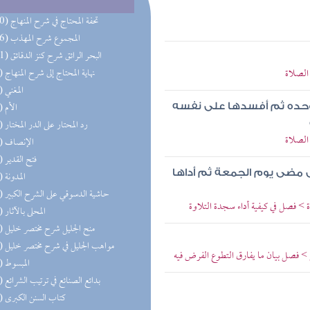
(270) تحفة المحتاج في شرح المنهاج
(156) المجموع شرح المهذب
(101) البحر الرائق شرح كنز الدقائق
الصلاة
(77) نهاية المحتاج إلى شرح المنهاج
(77) المغني
(74) الأم
 وحده ثم أفسدها على نفسه
(74) رد المحتار على الدر المختار
الصلاة
(62) الإنصاف
(62) فتح القدير
 مضى يوم الجمعة ثم أداها
(59) المدونة
(52) حاشية الدسوقي على الشرح الكبير
> فصل في كيفية أداء سجدة التلاوة
(52) المحلى بالآثار
(43) منح الجليل شرح مختصر خليل
(42) مواهب الجليل في شرح مختصر خليل
> فصل بيان ما يفارق التطوع الفرض فيه
(39) المبسوط
(34) بدائع الصنائع في ترتيب الشرائع
(29) كتاب السنن الكبرى