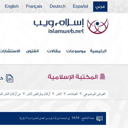
عربي
Español
Deutsch
Français
English
الرئيسية
موسوعات
مقالات
الفتوى
الاستشارات
المكتبة الإسلامية
كتب
العرض الموضوعي
العبادات
النذر
أركان وفرائض النذر
من أركان النذر الم
عدد النتائج : 1654
في البحث عن (ما يلزم من المعاني المنذورة وما لا يلزم)