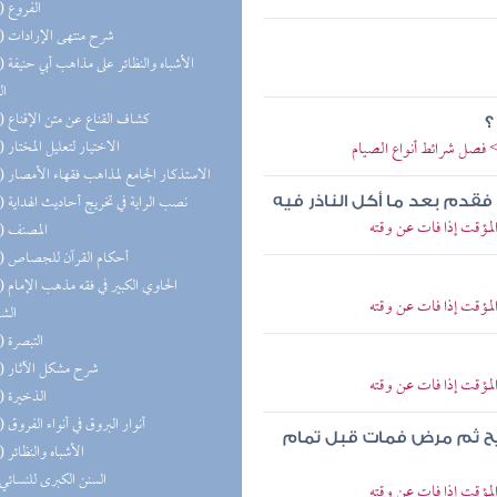
(29) الفروع
(26) شرح منتهى الإرادات
(20) الأشب
ال
(19) كشاف القناع عن متن الإقناع
؟
(18) الاختيار لتعليل المختار
> فصل شرائط أنواع الصيام
(15) الاستذكار الجامع لمذاهب فقهاء الأمصار
(14) نصب الراية في تخريج أحاديث الهداية
فقدم بعد ما أكل الناذر فيه
مؤقت إذا فات عن وقته
(14) المصنف
(13) أحكام القرآن للجصاص
(13) الحا
مؤقت إذا فات عن وقته
الش
(13) التبصرة
(13) شرح مشكل الآثار
مؤقت إذا فات عن وقته
(13) الذخيرة
(13) أنوار البروق في أنواء الفروق
ح ثم مرض فمات قبل تمام
(11) الأشباه والنظائر
(8) السنن الكبرى للنسائي
مؤقت إذا فات عن وقته