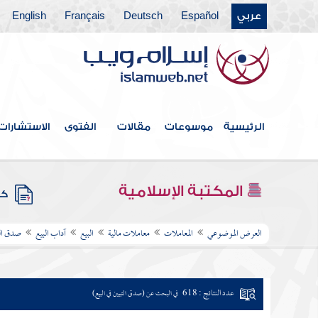
عربي
Español
Deutsch
Français
English
الرئيسية
موسوعات
مقالات
الفتوى
الاستشارات
المكتبة الإسلامية
كتب
العرض الموضوعي
المعاملات
معاملات مالية
البيع
آداب البيع
صدق التب
عدد النتائج : 618
في البحث عن (صدق التبيين في البيع)