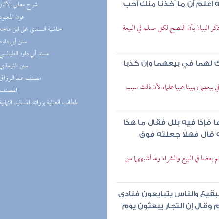
(7) شرح معاني الآثار
 اعلم أن ما أخذنا منك أحب
(7) عون المعبود
ر البيان بأن النصح لكل مسلم في البيعة
(7) حاشية السندي على ابن ماجه
(7) سنن أبي داود
(6) مسند أبي داود الطيالسي
رك لهما في بيعهما وإن كذبا
(6) سنن الترمذي
(5) مصنف عبد الرزاق
 بيعهما ويبينا عيبا علماه لأن ذلك سبب
(5) المصنف
(5) المطالب العالية بزوائد المسانيد الثمانية
 فإذا فيه بلل فقال ما هذا
ه قال فهلا جعلته فوق
عضا في البيع والشراء وما أشبههما من
لبقيع والناس يتبايعون فنادى
م وقال إن التجار يبعثون يوم