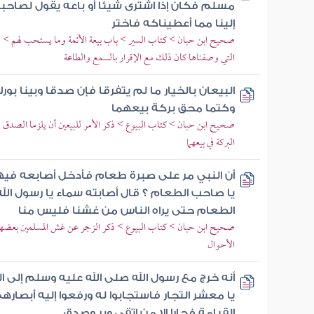
مسلم فكان إذا اشترى شيئا أو باعه يقول لصاحبه
إلينا مما أعطيناكه فاختر
صحيح ابن حبان > كتاب السير > باب بيعة الأئمة وما يستحب لهم > ذك
التي وصفناها كان ذلك مع الإقرار بالسمع والطاعة
البيعان بالخيار ما لم يتفرقا فإن صدقا وبينا بو
وكتما محق بركة بيعهما
صحيح ابن حبان > كتاب البيوع > ذكر الأمر للبيعين أن يلزما الصدق في
البركة في بيعهما
أن النبي مر على صبرة طعام فأدخل أصابعه فيها
يا صاحب الطعام ؟ قال أصابته سماء يا رسول الل
الطعام حتى يراه الناس من غشنا فليس منا
صحيح ابن حبان > كتاب البيوع > ذكر الزجر عن غش المسلمين بعضهم ب
الأحوال
أنه خرج مع رسول الله صلى الله عليه وسلم إلى ا
يا معشر التجار فاستجابوا له ورفعوا إليه أبصاره
القيامة فجارا إلا من اتقى وبر وصدق