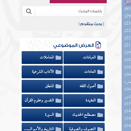
الكل
[
بحث متقدم
]
العرض الموضوعي
العبادات
المعاملات
العادات
الآداب الشرعية
المهرة بالفوائد المبتكرة من أطراف
عشرة
أصول الفقه
المنطق
 السادة المتقين بشرح إحياء علوم
لدين
العقيدة
التفسير وعلوم القرآن
مصطلح الحديث
السيرة
التصوف والصوفية
التاريخ والأمم السابقة