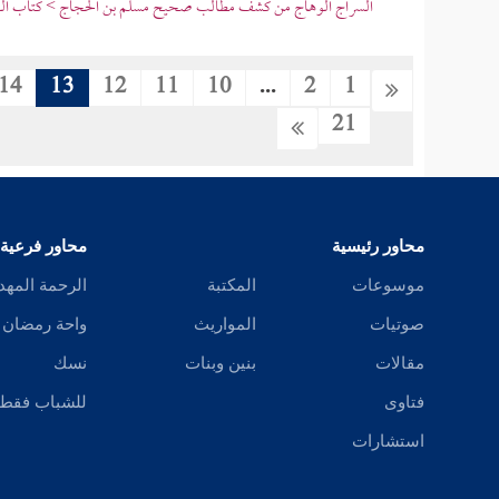
السراج الوهاج من كشف مطالب صحيح مسلم بن الحجاج > كتاب البي
14
13
12
11
10
...
2
1
21
محاور رئيسية
محاور فرعية
موسوعات
المكتبة
الرحمة المهد
صوتيات
المواريث
واحة رمضان
مقالات
بنين وبنات
نسك
فتاوى
للشباب فقط
استشارات