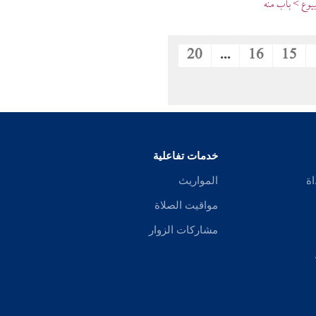
وع > باب منه
20
...
16
15
خدمات تفاعلية
اة
المواريث
مواقيت الصلاة
مشاركات الزوار