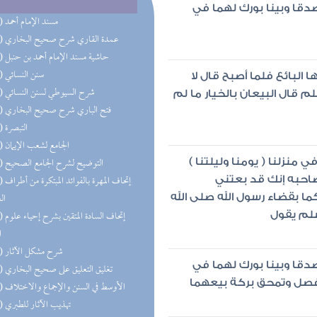
 صدقا وبينا بورك لهما في
(63) مسند الإمام أحمد
(29) عمدة القاري شرح صحيح البخاري
(23) حاشية مسند الإمام أحمد بن حنبل
(22) سنن النسائي
 البائع فلما أصبح قال لا
(22) شرح السيوطي لسنن النسائي
لم قال البيعان بالخيار ما لم
(21) فتح الباري شرح صحيح البخاري
(19) التبصرة
(18) الجامع لشعب الإيمان
(18) التوضيح لشرح الجامع الصحيح
 منزلنا ( يومنا وليلتنا )
(16) إتحاف 
صاحبه إنك قد بعتني
ال
ما بقضاء رسول الله صلى الله
(16) إتحاف
لم يقول
ا
(15) شرح مشكل الآثار
 صدقا وبينا بورك لهما في
(14) تغليق التعليق على صحيح البخاري
 فصل وتمحق بركة بيعهما
(14) الأوسط في السنن والإجماع والاختلاف
(14) تهذيب الآثار للطبري