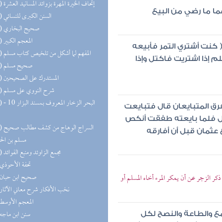
(14) إتحاف الخيرة المهرة بزوائد المسانيد العشرة
ما ما رضي من البيع
(14) السنن الكبرى للنسائي
(13) صحيح البخاري
(13) المعجم الكبير
كنت أشتري التمر فأبيعه
(12) المفهم لما أشكل من تلخيص كتاب مسلم
م إذا اشتريت فاكتل وإذا
(12) صحيح مسلم
(12) المستدرك على الصحيحين
(12) شرح النووي على مسلم
(12) البحر 
تفرق المتبايعان قال فتبايعت
 قال فلما بايعته طفقت أنكص
(10) السر
عثمان قبل أن أفارقه
مسلم بن ال
(10) مجمع الزاوئد ومنبع الفوائد
(9) تحفة الأحوذي
(8) صحيح ابن حبان
 الزجر عن أن يمكر المرء أخاه المسلم أو
(7) نخب الأفكار شرح معاني الآثار
(7) المعجم الأوسط
(7) سنن ابن ماجه
ع والطاعة والنصح لكل