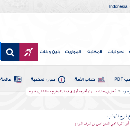
Indonesia
الصوتيات
المكتبة
المواريث
بنين وبنات
 PDF
كتاب الأمة
حول المكتبة
قائمة 
لوضوء
أدخل في إحليله مسبارا وأخرجه أو زرق فيه شيئا وخرج منه انتقض وضوءه
ع شرح المهذب
 أبو زكريا محيي الدين يحيى بن شرف النووي