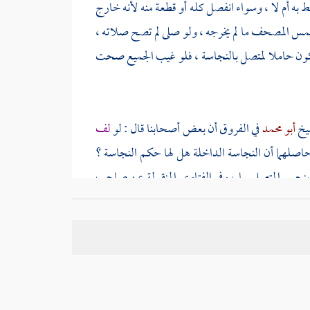
 به أم لا ، وسواء انفصل كله أو قطعة منه لأنه خارج
يمس المصحف ما لم يخرجه ، ولو صلى لم تصح صلاته ،
كون حاملا لمتصل بالنجاسة ، فلو غيب الجميع صحت
شيخ
أبو محمد
في الفروق أن بعض أصحابنا قال : لو
لف
صلهما أن النجاسة الداخلة هل لها حكم النجاسة ؟
ينجس المتصل بها ، وفي الفتاوى المنقولة عن صاحب
له تعلق بهذا وهو أنه لو ابتلع خيطا في ليلة من رمضان
يط غيره في نومه أو مكرها له لم يبطل صومه ، وتصح
زعه أو ابتلعه بطل صومه وصحت صلاته لكن يغسل فمه
ة صحة الصوم أولى ، لأنه عبادة دخل فيها فلا يبطلها .
إذا اشتغل بإتمام القضاء فاته صلاة الوقت يلزمه إتمام