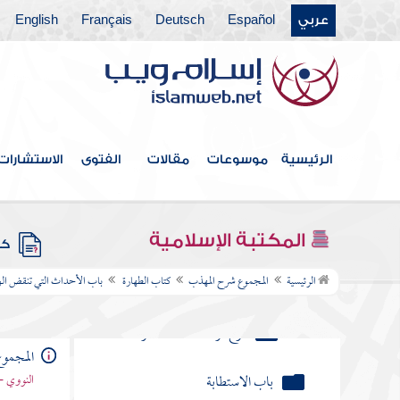
والقيء والرعاف
عربي
Español
Deutsch
Français
English
لا ينتقض الوضوء بشيء من
المأكولات
انتقاض الوضوء بالضحك في
الصلاة
الرئيسية
موسوعات
مقالات
الفتوى
الاستشارات
استحباب الوضوء الشرعي من
الكلام القبيح كالغيبة والنميمة
المكتبة الإسلامية
كتب
تيقن الحدث وشك هل تطهر أم لا
الرئيسية
المجموع شرح المهذب
كتاب الطهارة
باب الأحداث التي تنقض ا
تحريم الصلاة على المحدث
فرع قراءة المحدث القرآن
المجمو
باب الاستطابة
النووي -