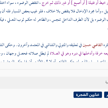
 خيط أو فتيلة [ أو أصبع ] أو غير ذلك ثم خرج
، انتقض الوضوء ، سواء اختلط
يل ، وأما مجرد الإدخال فلا ينقض بلا خلاف ، فلو غيب بعض المسبار فله أن 
 الوضوء بل لأن الطرف الداخل تنجس ، والظاهر له حكم ثوب المصلي ، في
ره
القاضي حسين
في تعليقه
والمتولي
والشاشي
في المعتمد وآخرون . وحكى ال
عه خرقة وأدخلها في دبره وهو في الصلاة
لم تبطل صلاته فحصل وجهان ، وحا
المتصل بها ، الذي له حكم الظاهر أم لا ؟ والأشهر أن لها حكم النجاسة و
نه لا حكم لها . وذكر القاضي
حسين
هنا
والمتولي
في كتاب الصيام وغيرهما فرعا 
ائما وبعض الخيط
[
ص:
13 ]
من فمه ، وبعضه داخل في جوفه فإن نزع الخ
ية
 وإن بقي الخيط لم تصح صلاته ، لاتصاله بالنجاسة ، ويصح صومه . وإن ن
، وأيهما أولى بالمحافظة عليه ؟ فيه وجهان ، أرجحهما عند
القاضي
وغيره : مراعا
عناوين الشجرة
اضي
: وهذا كما لو دخل في صلاة القضاء ثم بان له أنه لم يبق من الوقت إلا قدر 