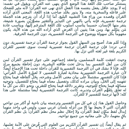
يستنكر صاحب تلك اللغة هذا الوضع الذي ينهى عنه القرآن، ويقول في نفسه:
إنه لا يوجد عاقل يفعل بنفسه هذا الفعل الذي نهى عنه القرآن؛ لأنه مثير للضحك
على فاعله والسخرية منه، ولا يدور بخَلَد صاحب هذه اللغة، المعنى الذي أراده
القرآن وقصده من وراء هذا التشبيه البليغ. أما إذا أراد أن يترجِم هذه الجملة
ترجمة تفسيرية، فإنه يأتي بالنهي عن التبذير والتقتير مصوَّرَيْنِ بصورة شنيعة،
ينفر منها الإنسان، حسبما يناسب أسلوب تلك اللغة المترجَم إليها، ويناسب عادة
مَن يتكلم بها، ومن هذا يتبين أن الغرض الذي أراده الله من هذه الآية، يكون
مفهوماً بكل سهولة ووضوح في الترجمة التفسيرية، دون الترجمة الحرفية.
وإذا عُلم هذا، أصبح مِن السهل القول بجواز ترجمة القرآن ترجمة تفسيرية، دون
أدنى تردد؛ فإن ترجمة القرآن ترجمة تفسيرية ليست سوى تفسير للقرآن
الكريم بلغة غير لغته التي نزل بها.
وحيث اتفقت كلمة المسلمين، وانعقد إجماعهم على جواز تفسير القرآن لمن
كان من أهل التفسير بما يدخل تحت طاقته البشرية، دون إحاطة بجميع مراد
الله، فإنا لا نشك في أن الترجمة التفسيرية للقرآن داخلة تحت هذا الإجماع أيضاً؛
لأن عبارة الترجمة التفسيرية محاذية لعبارة التفسير، لا لعبارة الأصل القرآني؛
فإذا كان التفسير مشتملاً على بيان معنى الأصل وشرحه، بِحَلِّ ألفاظه فيما يحتاج
تفهمه إلى الحَلِّ، وبيان مراده كذلك، وتفصيل معناه فيما يحتاج للتفصيل، وتوجيه
مسائله فيما يحتاج للتوجيه، وتقرير دلائله فيما يحتاج للتقرير، ونحو ذلك من كلّ ما
له تعلّق بِتَفَهُّم القرآن وتدبره، كانت الترجمة التفسيرية أيضاً مشتملة على هذا
كله؛ لأنها ترجمة للتفسير لا للقرآن.
وحاصل القول هنا: إن في كل من التفسير وترجمته بيان ناحية أو أكثر من نواحي
القرآن، التي لا يحيط بها إلا من أنزله بلسان عربي مبين، وليس في واحد منهما
إبدال لفظ مكان لفظ القرآن، ولا إحلال نظم محل نظم القرآن؛ بل نظم القرآن
باقٍ معهما، دالٌّ على معانيه من جميع نواحيه.
ثم يقال أيضاً: إن تفسير القرآن الكريم من العلوم التي فُرِضَ على الأمة تعلمها،
والترجمة التفسيرية تفسير للقرآن بغير لغته، فكانت أيضاً من الأمور التي فُرِضَت