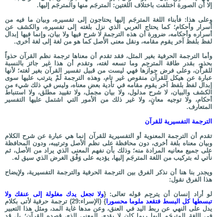
إلا أن الصورة اختلفت باختلاف اللغتين: المترجَم منها والمترجَم إليها.
وعلى هذا: فأبناء اللغة المترجَم إليها يحتاجون إلى تفسيره، وبيان ما فيه من
أسرار وأحكام؛ كما يحتاج العربي الذي نزل بلغته إلى تفسيره، والكشف عن
أسراره وأحكامه، ضرورة أن هذه الترجمة لا شرح فيها ولا بيان، وإنما فيها إبدال
لفظ بلفظ آخر يقوم مقامه، ونقل معنى الأَصل كما هو من لغة إلى لغة أخرى.
وأما الترجمة الحرفية بغير المثل، فقد تقدم أن معناها ترجمة نظم القرآن حذواً
بحذوٍ، بقدر طاقة المترجِم وما تسعه لغته، وتقدم أن هذا غير جائز بالنسبة
للقرآن، وعلى فرض جوازها فهي ليست من قبيل تفسير القرآن بغير لغته؛ لأنها
عبارة عن هيكل للقرآن منقوص غير تام، وهذه الترجمة لَمْ يترتب عليها سوى
إبدال لفظ بلفظ آخر يقوم مقامه في تأدية بعض معناه، وليس في ذلك شيء من
الكشف والبيان، لا شرح مدلول، ولا بيان مجمل، ولا تقييد مطلق، ولا استنباط
أحكام، ولا توجيه معانٍ، ولا غير ذلك من الأمور التي اشتمل عليها التفسير
المتعارف.
الترجمة التفسيرية للقرآن
تقدم أن الترجمة المعنوية أو التفسيرية للقرآن إنما هي عبارة عن شرح الكلام
وبيان معناه بلغة أخرى، دون محافظة على نظم الأصل وترتيبه، ودون المحافظة
على جميع معانيه المرادة منه؛ وذلك بأن نفهم المعنى الذي يراد من الأصل، ثم
نأتي له بتركيب من اللغة المترجَم إليها، يؤديه على وَفْق الغرض الذي سيق له.
ويجدر بنا هنا أن نذكر الفرق بين الترجمة الحرفية والترجمة التفسيرية، ولإيضاح
هذا الفرق نقول:
لو أراد إنسان أن يترجِم قوله تعالى: {
ولا تجعل يدك مغلولة إلى عنقك ولا
تبسطها كل البسط فتقعد ملوما محسورا
} (الإسراء:29) ترجمة حرفية لأتى بكلام
يدل على النهي عن ربط اليد في العنق، وعن مدها غاية المد، ومثل هذا التعبير
في اللغة المترجَم إليها ربما كان لا يؤدي المعنى الذي قصده القرآن؛ بل قد