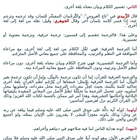
الثاني
: تفسير الكلام وبيان معناه بلغة أخرى.
قال
الزَّبيدي
في "تاج العروس": "والتَّرجُمان المفسِّر للسان، وقد ترجمه وترجم
عنه: إذا فسر كلامه بلسان آخر. وقال
الجوهري
: وقيل: نقله من لغة إلى لغة
أخرى".
وعلى هذا: فالترجمة تنقسم إلى قسمين: ترجمة حرفية، وترجمة معنوية أو
تفسيرية.
أما الترجمة الحرفية: فهي نَقْل الكلام من لغة إلى لغة أخرى، مع مراعاة
الموافقة في النظم والترتيب، والمحافظة على جميع معاني الأصل المترجَم.
وأما الترجمة التفسيرية: فهي شرح الكلام وبيان معناه بلغة أخرى، دون مراعاة
لنظم الأصل وترتيبه، ودون المحافظة على جميع معانيه المرادة منه.
والترجمة الحرفية للقرآن: إما أن تكون ترجمة بالمِثْل، وإما أن تكون ترجمة بغير
المِثْل، أما الترجمة الحرفية بالمثل: فمعناها أن يُتَرْجَم نَظْم القرآن بلغة أخرى
تحاكيه كلمة بكلمة، بحيث تَحِلُّ مفردات الترجمة محل مفرداته، وأسلوبها محل
أسلوبِهِ، حتى تتحمل الترجمة ما تحمَّلَهُ نَظْمُ الأصل من المعاني المقيدة بكيفياتها
البلاغية وأحكامها التشريعية، وهذا أمر غير ممكن بالنسبة لكتاب الله العزيز؛ وذلك
لأن القرآن الكريم نزل لغرضين أساسين:
أولهما
: كونُه آية دالَّة على صدق النبي صلى الله عليه وسلم فيما يبلغه عن ربه
عز وجل؛ وذلك بكونه معجِزاً للبشر، لا يقدرون على الإتيان بمثله، ولو اجتمع
الإنس والجن على ذلك.
ثانيهما
: كونه هداية للناس لما فيه صلاحهم في دنياهم وأخراهم.
أما الغرض الأول: وهو كونه آيةً على صدق النبي صلى الله عليه وسلم فلا يمكن