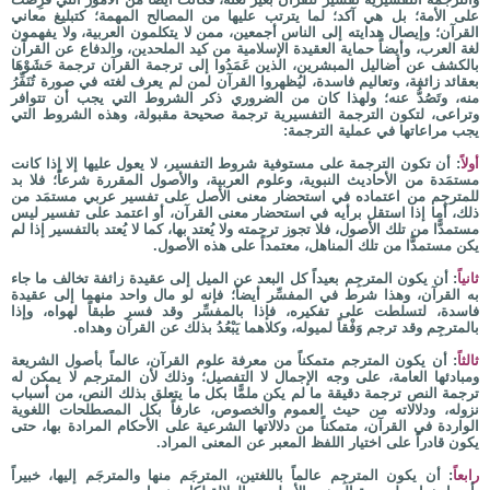
على الأمة؛ بل هي آكد؛ لما يترتب عليها من المصالح المهمة؛ كتبليغ معاني
القرآن؛ وإيصال هدايته إلى الناس أجمعين، ممن لا يتكلمون العربية، ولا يفهمون
لغة العرب، وأيضاً حماية العقيدة الإسلامية من كيد الملحدين، والدفاع عن القرآن
بالكشف عن أضاليل المبشرين، الذين عَمَدُوا إلى ترجمة القرآن ترجمة حَشَوْهَا
بعقائد زائفة، وتعاليم فاسدة، ليُظهروا القرآن لمن لم يعرف لغته في صورة تُنَفِّرُ
منه، وتَصُدُّ عنه؛ ولهذا كان من الضروري ذكر الشروط التي يجب أن تتوافر
وتراعى، لتكون الترجمة التفسيرية ترجمة صحيحة مقبولة، وهذه الشروط التي
يجب مراعاتها في عملية الترجمة:
أولاً
: أن تكون الترجمة على مستوفية شروط التفسير، لا يعول عليها إلا إذا كانت
مستمَدة من الأحاديث النبوية، وعلوم العربية، والأصول المقررة شرعاً؛ فلا بد
للمترجِم من اعتماده في استحضار معنى الأصل على تفسير عربي مستمَد من
ذلك، أما إذا استقل برأيه في استحضار معنى القرآن، أو اعتمد على تفسير ليس
مستمدًّا من تلك الأصول، فلا تجوز ترجمته ولا يُعتد بها، كما لا يُعتد بالتفسير إذا لم
يكن مستمدًّا من تلك المناهل، معتمداً على هذه الأصول.
ثانياً
: أن يكون المترجِم بعيداً كل البعد عن الميل إلى عقيدة زائفة تخالف ما جاء
به القرآن، وهذا شرط في المفسِّر أيضاً؛ فإنه لو مال واحد منهما إلى عقيدة
فاسدة، لتسلطت على تفكيره، فإذا بالمفسِّر وقد فسر طبقاً لهواه، وإذا
بالمترجِم وقد ترجم وَفْقاً لميوله، وكلاهما يَبْعُدُ بذلك عن القرآن وهداه.
ثالثاً
: أن يكون المترجم متمكناً من معرفة علوم القرآن، عالماً بأصول الشريعة
ومبادئها العامة، على وجه الإجمال لا التفصيل؛ وذلك لأن المترجم لا يمكن له
ترجمة النص ترجمة دقيقة ما لم يكن ملمًّا بكل ما يتعلق بذلك النص، من أسباب
نزوله، ودلالاته من حيث العموم والخصوص، عارفاً بكل المصطلحات اللغوية
الواردة في القرآن، متمكناً من دلالاتها الشرعية على الأحكام المرادة بها، حتى
يكون قادراً على اختيار اللفظ المعبر عن المعنى المراد.
رابعاً
: أن يكون المترجِم عالماً باللغتين، المترجَم منها والمترجَم إليها، خبيراً