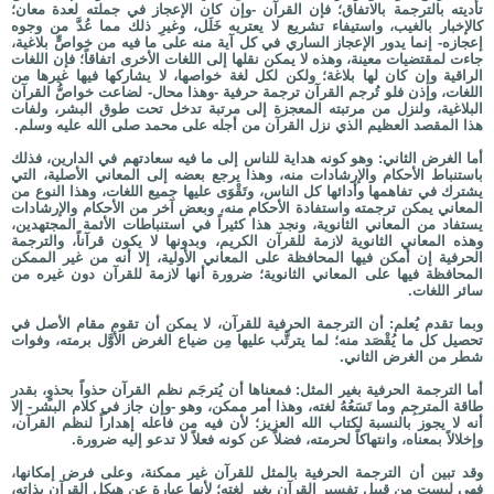
تأديته بالترجمة بالاتفاق؛ فإن القرآن -وإن كان الإعجاز في جملته لعدة معان؛
كالإخبار بالغيب، واستيفاء تشريع لا يعتريه خَلَل، وغيرِ ذلك مما عُدَّ من وجوه
إعجازه- إنما يدور الإعجاز الساري في كل آية منه على ما فيه من خواصٍّ بلاغية،
جاءت لمقتضيات معينة، وهذه لا يمكن نقلها إلى اللغات الأخرى اتفاقاً؛ فإن اللغات
الراقية وإن كان لها بلاغة؛ ولكن لكل لغة خواصها، لا يشاركها فيها غيرها من
اللغات، وإذن فلو تُرجم القرآن ترجمة حرفية -وهذا محال- لضاعت خواصُّ القرآن
البلاغية، ولنزل من مرتبته المعجزة إلى مرتبة تدخل تحت طوق البشر، ولفات
هذا المقصد العظيم الذي نزل القرآن من أجله على محمد صلى الله عليه وسلم.
أما الغرض الثاني: وهو كونه هداية للناس إلى ما فيه سعادتهم في الدارين، فذلك
باستنباط الأحكام والإرشادات منه، وهذا يرجع بعضه إلى المعاني الأصلية، التي
يشترك في تفاهمها وأدائها كل الناس، وتَقْوَى عليها جميع اللغات، وهذا النوع من
المعاني يمكن ترجمته واستفادة الأحكام منه، وبعض آخر من الأحكام والإرشادات
يستفاد من المعاني الثانوية، ونجد هذا كثيراً في استنباطات الأئمة المجتهدين،
وهذه المعاني الثانوية لازمة للقرآن الكريم، وبدونها لا يكون قرآناً، والترجمة
الحرفية إن أمكن فيها المحافظة على المعاني الأولية، إلا أنه من غير الممكن
المحافظة فيها على المعاني الثانوية؛ ضرورة أنها لازمة للقرآن دون غيره من
سائر اللغات.
وبما تقدم يُعلم: أن الترجمة الحرفية للقرآن، لا يمكن أن تقوم مقام الأصل في
تحصيل كل ما يُقْصَد منه؛ لما يترتَّب عليها مِن ضياع الغرض الأوَّل برمته، وفوات
شطر من الغرض الثاني.
أما الترجمة الحرفية بغير المثل: فمعناها أن يُترجَم نظم القرآن حذواً بحذوٍ، بقدر
طاقة المترجِم وما تَسَعُهُ لغته، وهذا أمر ممكن، وهو -وإن جاز في كلام البشر- إلا
أنه لا يجوز بالنسبة لكتاب الله العزيز؛ لأن فيه من فاعله إهداراً لنظم القرآن،
وإخلالاً بمعناه، وانتهاكاً لحرمته، فضلاً عن كونه فعلاً لا تدعو إليه ضرورة.
وقد تبين أن الترجمة الحرفية بالمثل للقرآن غير ممكنة، وعلى فرض إمكانها،
فهي ليست مِن قبيل تفسير القرآن بغير لغته؛ لأنها عبارة عن هيكل القرآن بذاته،