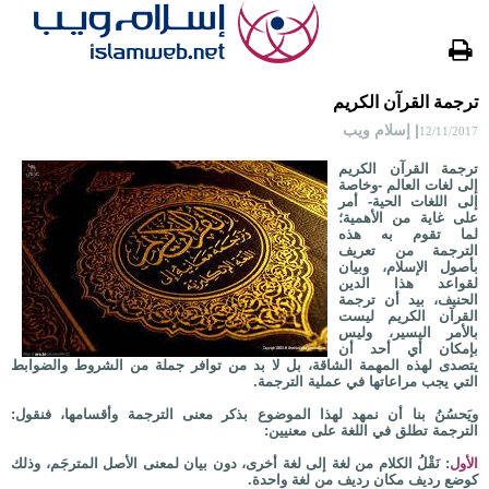
ترجمة القرآن الكريم
| إسلام ويب
12/11/2017
ترجمة القرآن الكريم
إلى لغات العالم -وخاصة
إلى اللغات الحية- أمر
على غاية من الأهمية؛
لما تقوم به هذه
الترجمة من تعريف
بأصول الإسلام، وبيان
لقواعد هذا الدين
الحنيف، بيد أن ترجمة
القرآن الكريم ليست
بالأمر اليسير، وليس
بإمكان أي أحد أن
يتصدى لهذه المهمة الشاقة، بل لا بد من توافر جملة من الشروط والضوابط
التي يجب مراعاتها في عملية الترجمة.
ويَحسُنُ بنا أن نمهد لهذا الموضوع بذكر معنى الترجمة وأقسامها، فنقول:
الترجمة تطلق في اللغة على معنيين:
الأول
: نَقْلُ الكلام من لغة إلى لغة أخرى، دون بيان لمعنى الأصل المترجَم، وذلك
كوضع رديف مكان رديف من لغة واحدة.