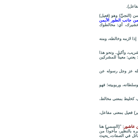
مفاعل).
من (النجيِّ) وهو (فعيل)
 من جانب الطور الأيمن
طك وعشيرك، أي: مخالطوك
رنه إذا لازمه وخالطه، ومنه
ر، وشريب، وأكيل. ونحو هذا
 يعني: معيناً للمشركين
نهى الله عز وجل رسوله عن
ه، وسلطانه، وربوبيته؛ فهو
ل، كخليط بمعنى مخالط،
و(الوزير) فعيل بمعنى مفاعل،
ن عاشور
: "(السمي) هنا
ه بالنظير، مأخوذاً من
ماثل في الصفات، بحيث