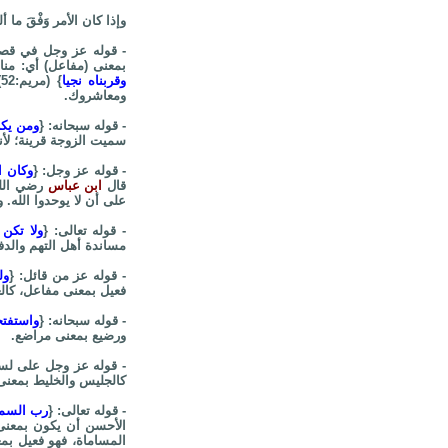
وإذا كان الأمر وَفْقَ ما 
- قوله عز وجل في ق
بمعنى (مفاعل) أي: مناج
وقربناه نجيا
}
ومعاشروك.
- قوله سبحانه: {
ومن يكن
سميت الزوجة قرينة؛ لأنه
- قوله عز وجل: {
وكان ا
قال
ابن عباس
رضي الله
على أن لا يوحدوا الله. 
- قوله تعالى: {
ولا تكن 
مساندة أهل التهم والد
- قوله عز من قائل: {
ول
فعيل بمعنى مفاعل، كالع
- قوله سبحانه: {
واستفتح
ورضيع بمعنى مراضع.
- قوله عز وجل على لس
كالجليس والخليط بمعنى
- قوله تعالى: {
رب السماو
الأحسن أن يكون بمعنى
المساماة، فهو فعيل بم