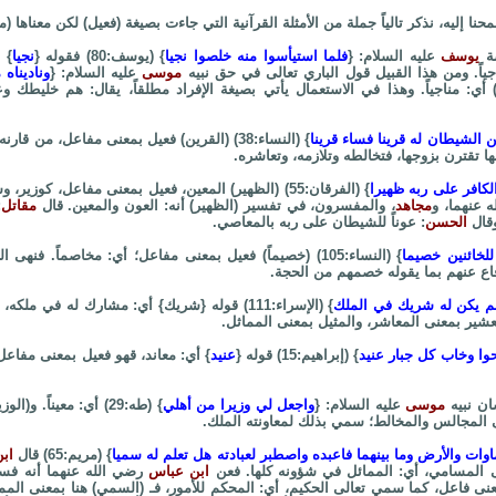
ألمحنا إليه، نذكر تالياً جملة من الأمثلة القرآنية التي جاءت بصيغة (فعيل) لكن معناها (
صة
يوسف
عليه السلام: {
فلما استيأسوا منه خلصوا نجيا
} (يوسف:80) فقوله {
نجيا
} 
ياً. ومن هذا القبيل قول الباري تعالى في حق نبيه
موسى
عليه السلام: {
وناديناه
 (مريم:52) أي: مناجياً. وهذا في الاستعمال يأتي بصيغة الإفراد مطلقاً، يقال: هم خلي
 الشيطان له قرينا فساء قرينا
} (النساء:38) (القرين) فعيل بمعنى مفاعل، من قا
ا تقترن بزوجها، فتخالطه وتلازمه، وتعاشره.
لكافر على ربه ظهيرا
} (الفرقان:55) (الظهير) المعين، فعيل بمعنى مفاعل، كوزي
 عنهما، و
مجاهد
، والمفسرون، في تفسير (الظهير) أنه: العون والمعين. قال
مقاتل
:
وقال
الحسن
: عوناً للشيطان على ربه بالمعاصي.
للخائنين خصيما
} (النساء:105) (خصيماً) فعيل بمعنى مفاعل؛ أي: مخاصماً. ف
فاع عنهم بما يقوله خصمهم من الحجة.
م يكن له شريك في الملك
} (الإسراء:111) قوله {شريك} أي: مشارك له في ملك
شير بمعنى المعاشر، والمثيل بمعنى المماثل.
وا وخاب كل جبار عنيد
} (إبراهيم:15) قوله {
عنيد
} أي: معاند، قهو فعيل بمعنى مفاع
ان نبيه
موسى
عليه السلام: {
واجعل لي وزيرا من أهلي
} (طه:29) أي: معيناً. 
 المجالس والمخالط؛ سمي بذلك لمعاونته الملك.
ات والأرض وما بينهما فاعبده واصطبر لعبادته هل تعلم له سميا
} (مريم:65) قال
اب
 المسامي، أي: الممائل في شؤونه كلها. فعن
ابن عباس
رضي الله عنهما أنه فسر
عنى فاعل، كما سمي تعالى الحكيم، أي: المحكم للأمور، فـ (السمي) هنا بمعنى الم