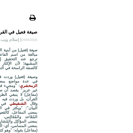
صيغة فعيل في القر
| إسلام ويب
19/04/2026
صيغة (فعيل) من أبنية ا
مبالغة من اسم الفاعل
ترجع عند التحقيق إ
المشبهة؛ لأن الإكثار
كالصفة الراسخة في ال
وصيغة (فعيل) وردت ف
في عدة مواضع بمعن
الزمخشري
: "ومجيء فع
غير عزيز" يقصد أن صي
(مفاعل) لا ينبغي الظن
القرآن، بل وردت فيه 
وقال
الشنقيطي
في ت
البيان": "ويكثر في ال
بمعنى المفاعل، كالقعي
المُقَاعد والمُجَالِس،
بمعنى المؤاكِل والمُشار
بمعنى المسامي، أي: ا
(مفاعل) بقوله: "وهو كث