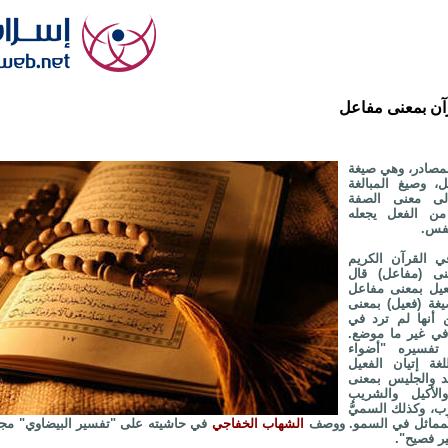
آن بمعنى مفاعل
لمصادر، وهي صيغة
، وصيغ المبالغة
لى معنى الصفة
 من الفعل يجعله
نفس.
ي القرآن الكريم
ى (مفاعل) قال
يل بمعنى مفاعل
غة (فعيل) بمعنى
 أنها لم ترد في
في غير ما موضع.
فسيره "أضواء
لغة إتيان الفعيل
د والجليس بمعنى
 والأكيل والشريب
ِب، وكذلك السميُّ
لمماثل في السمو. ووصف
الشهاب الخفاجي
في حاشيته على "تفسير البيضاوي" مج
ير فصيح".