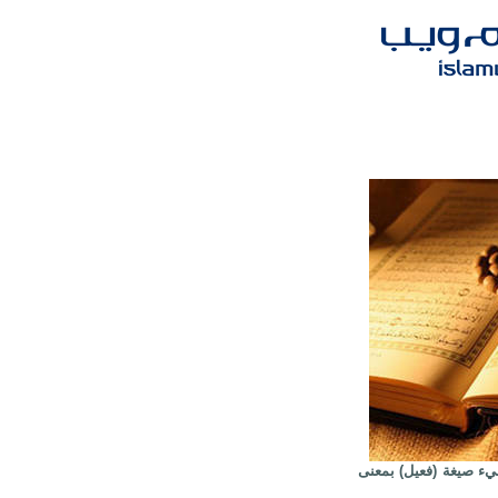
يء صيغة (فعيل) بمعنى