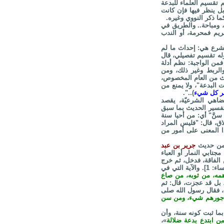
 تقسيم العلماء للبدعة
ل ينظر فيها فإن كانت
ا ذكر النووي وغيره.
 ومباحة.. والطريق في
يم فمحرمة، أو الندب
الشرع هي: إحداث ما لم
، وله تقسيم تفصيلي، قال
من الواجبة: نظم أدلة
والربط وغير ذلك، ومن
ديث من العام المخصوص،
 البدعة"، ولا يمنع من
ر كل شيء
)..".
ضاهي الشرعيّة، يقصد
 تفسير الحديث بما سبق
نَّ" أي: من أحيا سنة
اق، قال: "فليس المراد
ذا المعنى على أمور من
ح من حديث
جرير بن عبد
تابي النمار أو العباء
الفاقة، فدخل، ثم خرج
} [النساء: 1]. والآية التي في
مه، من ثوبه، من صاع
 بل قد عجزت، قال: ثم
، فقال رسول الله صلى
 أجورهم شيء، ومن سن
ما ثبت كونه سنة، وأن
ن ابتدع بدعة ضلالة
»،