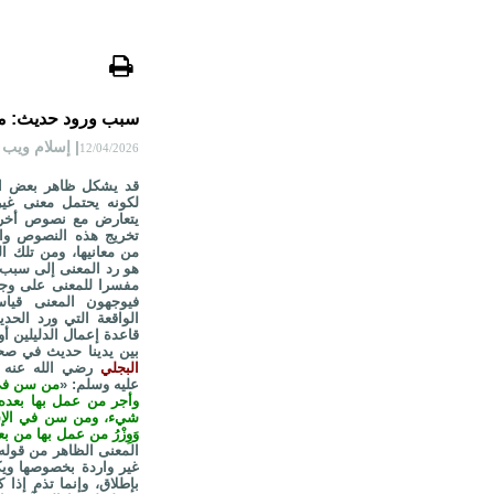
سبب ورود حديث: من
| إسلام ويب
12/04/2026
قد يشكل ظاهر بعض الر
لكونه يحتمل معنى غير
يتعارض مع نصوص أخرى،
تخريج هذه النصوص وال
من معانيها، ومن تلك ال
هو رد المعنى إلى سبب 
مفسرا للمعنى على وجه 
فيوجهون المعنى قيا
الواقعة التي ورد الحد
قاعدة إعمال الدليلين أ
بين يدينا حديث في ص
البجلي
رضي الله عنه ق
عليه وسلم: «
من سن في 
وأجر من عمل بها بعده
شيء، ومن سن في الإسلا
وَوِزْرُ من عمل بها من
المعنى الظاهر من قوله
غير واردة بخصوصها ويك
بإطلاق، وإنما تذم إذ