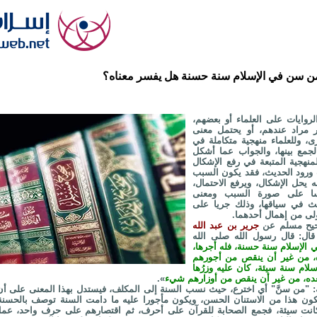
 سن في الإسلام سنة حسنة هل يفسر معناه؟
وايات على العلماء أو بعضهم،
 مراد عندهم، أو يحتمل معنى
 وللعلماء منهجية متكاملة في
جمع بينها، والجواب عما أشكل
منهجية المتبعة في رفع الإشكال
ورود الحديث، فقد يكون السبب
يحل الإشكال، ويرفع الاحتمال،
سا على صورة السبب ومعنى
يث في سياقها، وذلك جريا على
ولى من إهمال أحدهما.
حيح مسلم عن
جرير بن عبد الله
ال: قال رسول الله صلى الله
الإسلام سنة حسنة، فله أجرها،
، من غير أن ينقص من أجورهم
م سنة سيئة، كان عليه وزرُها
 بعده، من غير أن ينقص من أوزارهم شيء
».
: "من سنَّ" أي اخترع، حيث نسب السنة إلى المكلف، فيستدل بهذا المعنى على أ
ون هذا من الاستنان الحسن، ويكون مأجورا عليه ما دامت السنة توصف بالحسنة، 
ا كانت سيئة، فجمع الصحابة للقرآن على أحرف، ثم اقتصارهم على حرف واحد، عمل