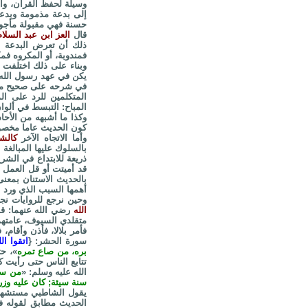
وسيلة لحفظ القرآن، واج
إلى بدعة مذمومة وبدعة
حسنة فهي مقبولة مأجور 
قال
العز ابن عبد السلام
ذلك أن تعرض البدعة ع
فمندوبة، أو المكروه فمك
وبناء على ذلك اختلفت 
يكن في عهد رسول الله صَل
في شرحه على صحيح مسلم
المتكلمين للرد على ال
المباح: التبسط في ألوا
وكذا ما أشبهه من الأحا
كون الحديث عاما مخصوصا
وأما الاتجاه الآخر
كالش
بالسلوك عليها المبالغة
ذريعة للابتداع في الش
قد أميتت أو قل العمل ب
بالحديث الاستنان بمعنى
أهمها السبب الذي ورد ا
وحين نرجع للروايات ن
الله
رضي الله عنهما: قال
متقلدي السيوف، عامتهم
فأمر بلالا، فأذن وأقام
سورة الحشر: {
اتقوا ا
بره، من صاع تمره
»، حت
تتابع الناس حتى رأيت 
الله عليه وسلم: «
من سن
سنة سيئة; كان عليه وز
يقول الشاطبي مستشهدا 
الحديث مطابق لقوله في