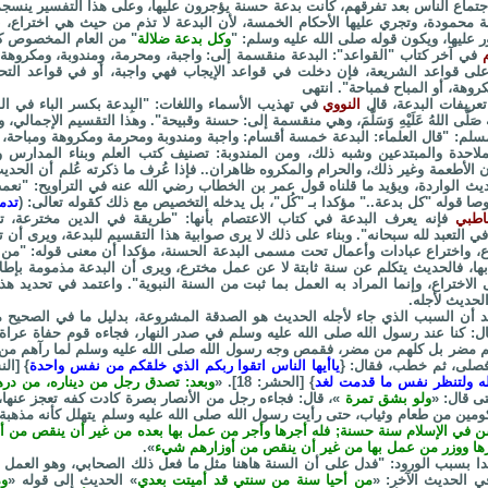
تماع الناس بعد تفرقهم، كانت بدعة حسنة يؤجرون عليها، وعلى هذا التفسير ينسجم
 محمودة، وتجري عليها الأحكام الخمسة، لأن البدعة لا تذم من حيث هي اختراع، ب
عليها، ويكون قوله صلى الله عليه وسلم: "
وكل بدعة ضلالة
" من العام المخصوص كم
في آخر كتاب "القواعد": البدعة منقسمة إلى: واجبة، ومحرمة، ومندوبة، ومكروهة،
لى قواعد الشريعة، فإن دخلت في قواعد الإيجاب فهي واجبة، أو في قواعد التحر
روهة، أو المباح فمباحة". انتهى
تعريفات البدعة، قال
النووي
في تهذيب الأسماء واللغات: "البِدعة بكسر الباء في 
َّى اللهُ عَلَيْهِ وَسَلَّمَ، وهي منقسمة إلى: حسنة وقبيحة". وهذا التقسيم الإجمالي
: "قال العلماء: البدعة خمسة أقسام: واجبة ومندوبة ومحرمة ومكروهة ومباحة، ف
ملاحدة والمبتدعين وشبه ذلك، ومن المندوبة: تصنيف كتب العلم وبناء المدارس 
ن الأطعمة وغير ذلك، والحرام والمكروه ظاهران.. فإذا عُرف ما ذكرته عُلم أن الح
ديث الواردة، ويؤيد ما قلناه قول عمر بن الخطاب رضي الله عنه في التراويح: "نعمت
 قوله "كل بدعة.." مؤكدا بـ "كُل"، بل يدخله التخصيص مع ذلك كقوله تعالى: (
تدم
اطبي
فإنه يعرف البدعة في كتاب الاعتصام بأنها: "طريقة في الدين مخترعة، ت
 في التعبد لله سبحانه". وبناء على ذلك لا يرى صوابية هذا التقسيم للبدعة، ويرى أن
رع، واختراع عبادات وأعمال تحت مسمى البدعة الحسنة، مؤكدا أن معنى قوله: "من س
ها، فالحديث يتكلم عن سنة ثابتة لا عن عمل مخترع، ويرى أن البدعة مذمومة بإطل
 الاختراع، وإنما المراد به العمل بما ثبت من السنة النبوية". واعتمد في تحديد ه
لحديث لأجله.
جد أن السبب الذي جاء لأجله الحديث هو الصدقة المشروعة، بدليل ما في الصحي
: كنا عند رسول الله صلى الله عليه وسلم في صدر النهار، فجاءه قوم حفاة عراة مج
 مضر بل كلهم من مضر، فقمص وجه رسول الله صلى الله عليه وسلم لما رآهم من 
، فصلى، ثم خطب، فقال: {
ياأيها الناس اتقوا ربكم الذي خلقكم من نفس واحدة
لله ولتنظر نفس ما قدمت لغد
} [الحشر: 18]. «
وبعد: تصدق رجل من ديناره، من دره
ى قال: «
ولو بشق تمرة
»، قال: فجاءه رجل من الأنصار بصرة كادت كفه تعجز عنها،
كومين من طعام وثياب، حتى رأيت رسول الله صلى الله عليه وسلم يتهلل كأنه مذهبة
 في الإسلام سنة حسنة; فله أجرها وأجر من عمل بها بعده من غير أن ينقص من
رها ووزر من عمل بها من غير أن ينقص من أوزارهم شيء
».
بسبب الورود: "فدل على أن السنة هاهنا مثل ما فعل ذلك الصحابي، وهو العمل ب
 الحديث الآخر: «
من أحيا سنة من سنتي قد أميتت بعدي
» الحديث إلى قوله «
وم