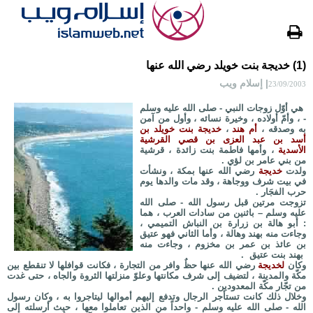
(1) خديجة بنت خويلد رضي الله عنها
| إسلام ويب
23/09/2003
هي أوّل زوجات النبي - صلى الله عليه وسلم
- ، وأمّ أولاده ، وخيرة نسائه ، وأول من آمن
به وصدقه ،
أم هند
،
خديجة بنت خويلد بن
أسد بن عبد العزى بن قصي القرشية
الأسدية
، وأمها فاطمة بنت زائدة ، قرشية
من بني عامر بن لؤي .
ولدت
خديجة
رضي الله عنها بمكة ، ونشأت
في بيت شرف ووجاهة ، وقد مات والدها يوم
حرب الفجَار .
تزوجت مرتين قبل رسول الله - صلى الله
عليه وسلم – باثنين من سادات العرب ، هما
: أبو هالة بن زرارة بن النباش التميمي ،
وجاءت منه بهند وهالة ، وأما الثاني فهو عتيق
بن عائذ بن عمر بن مخزوم ، وجاءت منه
بهند بنت عتيق .
وكان
لخديجة
رضي الله عنها حظٌ وافر من التجارة ، فكانت قوافلها لا تنقطع بين
مكّة والمدينة ، لتضيف إلى شرف مكانتها وعلوّ منزلتها الثروة والجاه ، حتى غدت
من تجّار مكّة المعدودين .
وخلال ذلك كانت تستأجر الرجال وتدفع إليهم أموالها ليتاجروا به ، وكان رسول
الله - صلى الله عليه وسلم - واحداً من الذين تعاملوا معها ، حيث أرسلته إلى