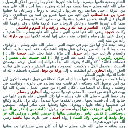
الشام بصحبة غلامها ميسرة , ولما عاد أخبرها الغلام بما رآه من أخلاق الرسول -
صلى الله عليه وسلم – وما لمسه من أمانته وطهره ، وما أجراه الله على يديه
من البركة ، حتى تضاعف ربح تجارتها ، فرغبت به زوجاً ، وسرعان ما خطبها
حمزة بن عبدالمطلب
لابن أخيه من عمها عمرو بن أسد بن عبدالعزى ، وتمّ
الزواج قبل البعثة بخمس عشرة سنة وللنبي - صلى الله عليه وسلم - 25 سنة ،
بينما كان عمرها 40سنة ، وعاش الزوجان حياة كريمة هانئة ، وقد رزقهما الله
بستة من الأولاد :
القاسم و عبد الله و زينب و رقية و أم كلثوم و فاطمة
.
وكانت
خديجة
رضي الله عنها تحب النبي - صلى الله عليه وسلم – حبّاً شديداً ،
وتعمل على نيل رضاه والتقرّب منه ، حتى إنها أهدته غلامها
زيد بن حارثة
لما
رأت من ميله إليه.
وعند البعثة كان لها دورٌ مهم في تثبيت النبي – صلى الله عليه وسلم – والوقوف
معه ، بما آتاها الله من رجحان عقل وقوّة الشخصيّة ، فقد أُصيب عليه الصلاة
والسلام بالرعب حين رأى
جبريل
أوّل مرّة ، فلما دخل على
خديجة
قال :
(
زمّلوني زمّلوني )
، ولمّا ذهب عنه الفزع قال :
( لقد خشيت على نفسي )
،
فطمأنته قائلةً : " كلا والله لا يخزيك الله أبداً ، فوالله إنك لتصل الرحم ، وتصدق
الحديث ، وتحمل الكلّ ، وتكسب المعدوم ، وتقري الضيف ، وتعين على نوائب
الحق " رواه
البخاري
، ثم انطلقت به إلى
ورقة بن نوفل
ليبشّره باصطفاء الله له
خاتماً للأنبياء عليهم السلام .
ولما علمت – رضي الله عنها – بذلك لم تتردّد لحظةً في قبول دعوته ، لتكون أول
من آمن برسول الله وصدّقه ، ثم قامت معه تسانده في دعوته ، وتؤانسه في
وحشته ، وتذلّل له المصاعب ، فكان الجزاء من جنس العمل ، بشارة الله لها
ببيت في الجنة من قصب ، لا صخب فيه ولا نصب، رواه
البخاري
و
مسلم
.
وقد حفظ النبي – صلى الله عليه وسلم – لها ذلك الفضل ، فلم يتزوج عليها في
حياتها إلى أن قضت نحبها ، فحزن لفقدها حزناً شديداً ، ولم يزل يذكرها ويُبالغ
في تعظيمها والثناء عليها ، ويعترف بحبّها وفضلها على سائر أمهات المؤمنين
فيقول :
( إني قد رزقت حبّها )
رواه
مسلم
، ويقول :
( آمنت بي إذ كفر بي الناس
، وصدّقتني إذ كذبني الناس ، وواستني بمالها إذ حرمني الناس ، ورزقني الله عز
وجل ولدها إذ حرمني أولاد النساء )
رواه
أحمد
، حتى غارت منها
عائشة
رضي
الله عنها غيرة شديدةً .
ومن وفائه – صلى الله عليه وسلم – لها أّنه كان يصل صديقاتها بعد وفاتها