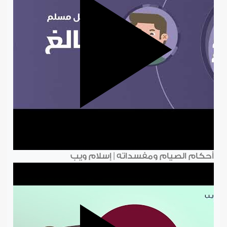
أحكام الصيام ومفسداته | إسلام ويب