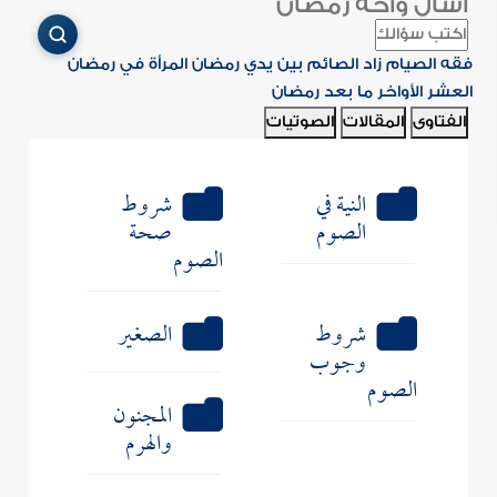
اسأل واحة رمضان
فقه الصيام
زاد الصائم
بين يدي رمضان
المرأة في رمضان
العشر الأواخر
ما بعد رمضان
الفتاوى
المقالات
الصوتيات
النية في
شروط
الصوم
صحة
الصوم
شروط
الصغير
وجوب
الصوم
المجنون
والهرم