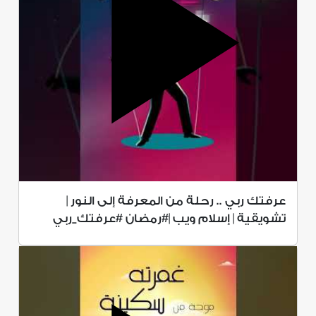
عرفتك ربي .. رحلة من المعرفة إلى النور |
تشويقية | إسلام ويب |#رمضان #عرفتك_ربي