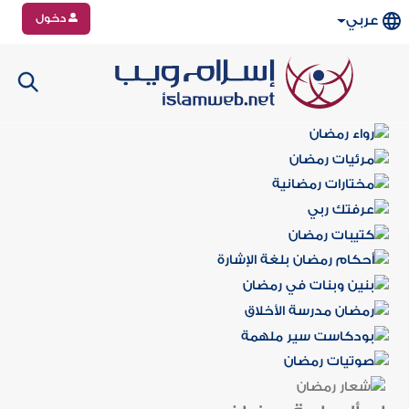
دخول
عربي