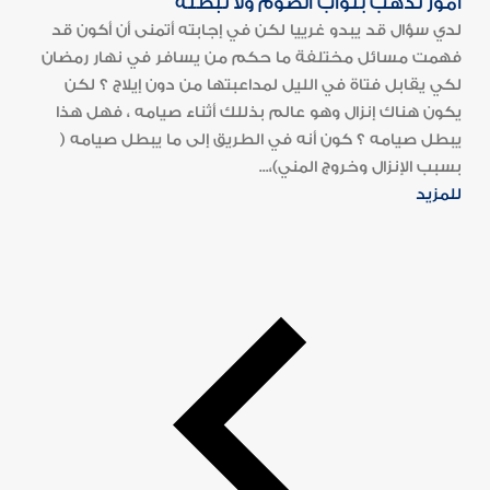
أمور تذهب بثواب الصوم ولا تبطله
لدي سؤال قد يبدو غرييا لكن في إجابته أتمنى أن أكون قد
فهمت مسائل مختلفة ما حكم من يسافر في نهار رمضان
لكي يقابل فتاة في الليل لمداعبتها من دون إيلاج ؟ لكن
يكون هناك إنزال وهو عالم بذللك أثناء صيامه ، فهل هذا
يبطل صيامه ؟ كون أنه في الطريق إلى ما يبطل صيامه (
بسبب الإنزال وخروج المني)،...
للمزيد