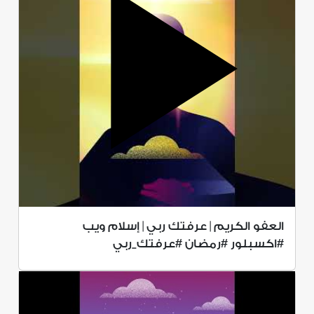
العفو الكريم | عرفتك ربي | إسلام ويب
#اكسبلور #رمضان #عرفتك_ربي