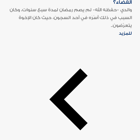
القضاء؟
والدي -حفظه الله- لم يصم رمضان لمدة سبع سنوات، وكان
السبب في ذلك أَسْرَه في أحد السجون، حيث كان الإخوة
يتعرّضون..
للمزيد