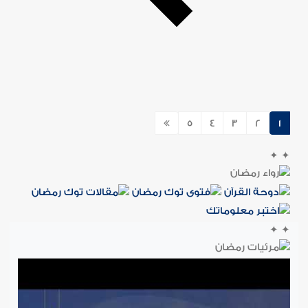
5
4
3
2
1
✦
✦
✦
✦