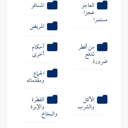
العاجز
المسافر
عجزا
مستمرا
المريض
من أفطر
أحكام
لدفع
أخرى
ضرورة
الجماع
ومقدماته
الأكل
القطرة
والشرب
والإبرة
والبخاخ