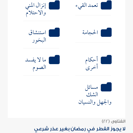
تعمد القيء
إنزال المني
والاحتلام
الحجامة
استنشاق
البخور
أحكام
ما لا يفسد
أخرى
الصوم
مسائل
الشك
والجهل والنسيان
الفتاوى (22)
لا يجوز الفطر في رمضان بغير عذر شرعي